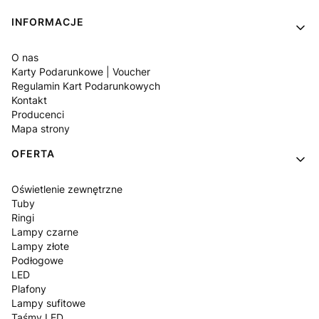
Linki w stopce
INFORMACJE
O nas
Karty Podarunkowe | Voucher
Regulamin Kart Podarunkowych
Kontakt
Producenci
Mapa strony
OFERTA
Oświetlenie zewnętrzne
Tuby
Ringi
Lampy czarne
Lampy złote
Podłogowe
LED
Plafony
Lampy sufitowe
Taśmy LED