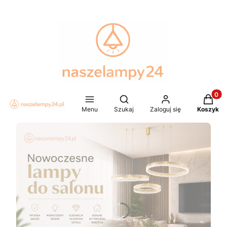
Produkt
Otwórz wyszukiwarkę
Menu
Szukaj
Zaloguj się
Koszyk