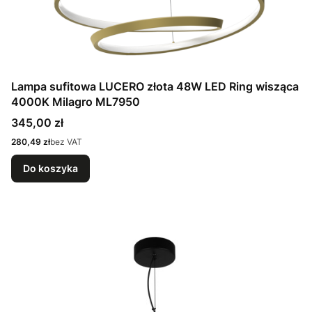
Lampa sufitowa LUCERO złota 48W LED Ring wisząca
4000K Milagro ML7950
Cena
345,00 zł
Cena
280,49 zł
bez VAT
Do koszyka