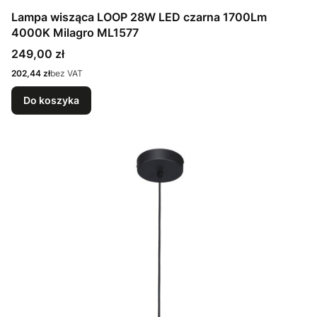
Lampa wisząca LOOP 28W LED czarna 1700Lm
4000K Milagro ML1577
Cena
249,00 zł
Cena
202,44 zł
bez VAT
Do koszyka