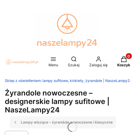
Produkt
Otwórz wyszukiwarkę
Menu
Szukaj
Zaloguj się
Koszyk
Sklep z oświetleniem: lampy sufitowe, kinkiety, żyrandole | NaszeLampy24.p
Żyrandole nowoczesne –
designerskie lampy sufitowe |
NaszeLampy24
Lampy wiszące – żyrandole nowoczesne i klasyczne