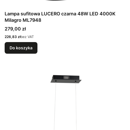
Lampa sufitowa LUCERO czarna 48W LED 4000K
Milagro ML7948
Cena
279,00 zł
Cena
226,83 zł
bez VAT
Do koszyka