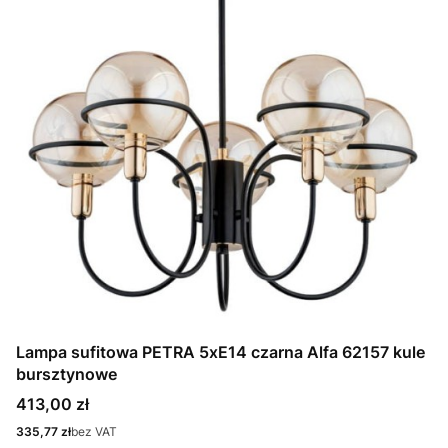
Lampa sufitowa PETRA 5xE14 czarna Alfa 62157 kule
bursztynowe
Cena
413,00 zł
Cena
335,77 zł
bez VAT