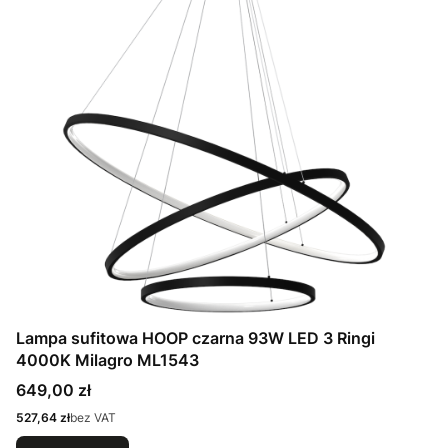
Lampa sufitowa HOOP czarna 93W LED 3 Ringi
4000K Milagro ML1543
Cena
649,00 zł
Cena
527,64 zł
bez VAT