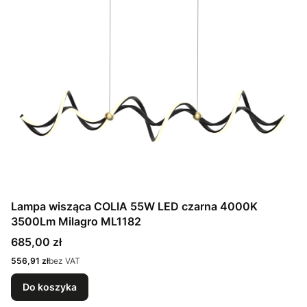
Lampa wisząca COLIA 55W LED czarna 4000K
3500Lm Milagro ML1182
Cena
685,00 zł
Cena
556,91 zł
bez VAT
Do koszyka