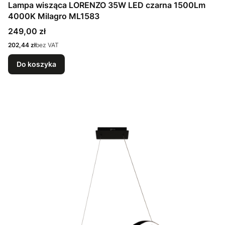
Lampa wisząca LORENZO 35W LED czarna 1500Lm
4000K Milagro ML1583
Cena
249,00 zł
Cena
202,44 zł
bez VAT
Do koszyka