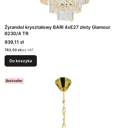
Żyrandol kryształowy BARI 4xE27 złoty Glamour
6230/4 TR
Cena
939,11 zł
Cena
763,50 zł
bez VAT
Do koszyka
Bestseller