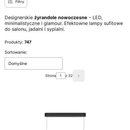
Filtry
Designerskie
żyrandole nowoczesne
– LED,
minimalistyczne i glamour. Efektowne lampy sufitowe
do salonu, jadalni i sypialni.
Produkty:
747
Lista produktów
Sortowanie:
Domyślne
Strona
z 32
Następne produkty