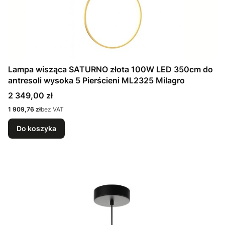
Lampa wisząca SATURNO złota 100W LED 350cm do
antresoli wysoka 5 Pierścieni ML2325 Milagro
Cena
2 349,00 zł
Cena
1 909,76 zł
bez VAT
Do koszyka