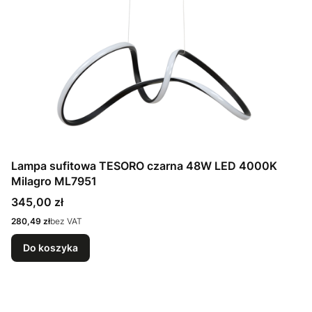
Lampa sufitowa TESORO czarna 48W LED 4000K
Milagro ML7951
Cena
345,00 zł
Cena
280,49 zł
bez VAT
Do koszyka