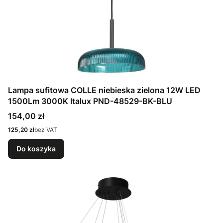
Lampa sufitowa COLLE niebieska zielona 12W LED
1500Lm 3000K Italux PND-48529-BK-BLU
Cena
154,00 zł
Cena
125,20 zł
bez VAT
Do koszyka