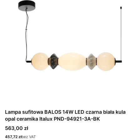
Lampa sufitowa BALOS 14W LED czarna biała kula
opal ceramika Italux PND-94921-3A-BK
Cena
563,00 zł
Cena
457,72 zł
bez VAT