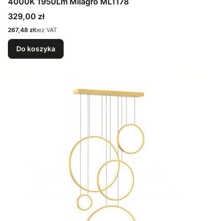
4000K 1950Lm Milagro ML1178
Cena
329,00 zł
Cena
267,48 zł
bez VAT
Do koszyka