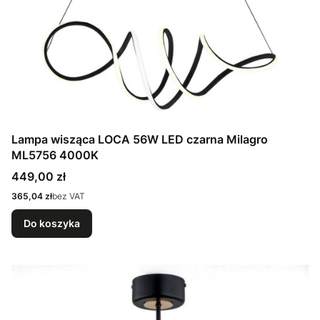
Lampa wisząca LOCA 56W LED czarna Milagro
ML5756 4000K
Cena
449,00 zł
Cena
365,04 zł
bez VAT
Do koszyka