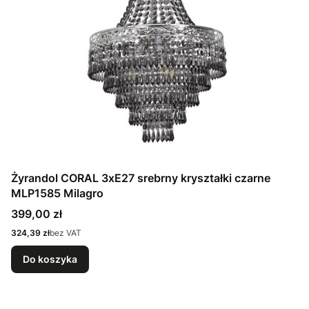
Żyrandol CORAL 3xE27 srebrny kryształki czarne
MLP1585 Milagro
Cena
399,00 zł
Cena
324,39 zł
bez VAT
Do koszyka