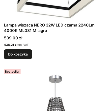
Lampa wisząca NERO 32W LED czarna 2240Lm
4000K ML081 Milagro
Cena
539,00 zł
Cena
438,21 zł
bez VAT
Do koszyka
Bestseller