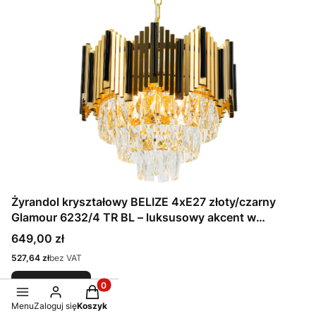
Żyrandol kryształowy BELIZE 4xE27 złoty/czarny
Glamour 6232/4 TR BL – luksusowy akcent w
nowoczesnym stylu
Cena
649,00 zł
Cena
527,64 zł
bez VAT
Do koszyka
Produkty w koszyku: 0. Zobacz szczegóły
Menu
Zaloguj się
Koszyk