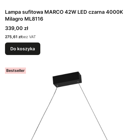
Lampa sufitowa MARCO 42W LED czarna 4000K
Milagro ML8116
Cena
339,00 zł
Cena
275,61 zł
bez VAT
Do koszyka
Bestseller