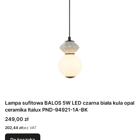
Lampa sufitowa BALOS 5W LED czarna biała kula opal
ceramika Italux PND-94921-1A-BK
Cena
249,00 zł
Cena
202,44 zł
bez VAT
Do koszyka