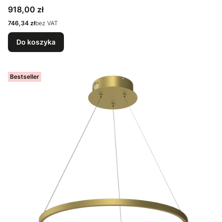
Cena
918,00 zł
Cena
746,34 zł
bez VAT
Do koszyka
Bestseller