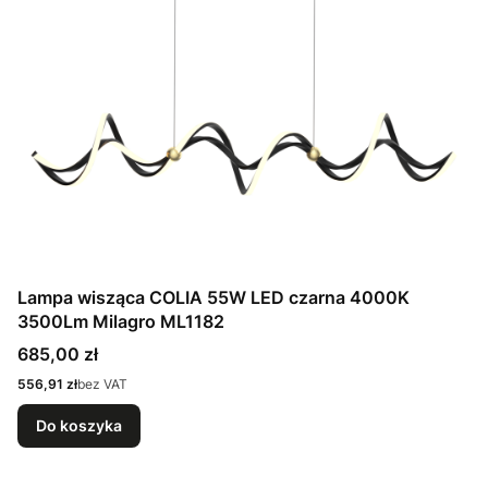
Lampa wisząca COLIA 55W LED czarna 4000K
3500Lm Milagro ML1182
Cena
685,00 zł
Cena
556,91 zł
bez VAT
Do koszyka