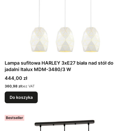
Lampa sufitowa HARLEY 3xE27 biała nad stół do
jadalni Italux MDM-3480/3 W
Cena
444,00 zł
Cena
360,98 zł
bez VAT
Do koszyka
Bestseller