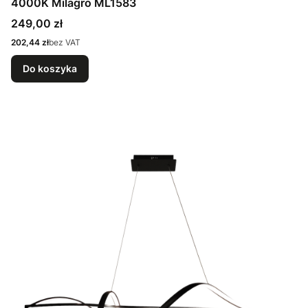
4000K Milagro ML1583
Cena
249,00 zł
Cena
202,44 zł
bez VAT
Do koszyka