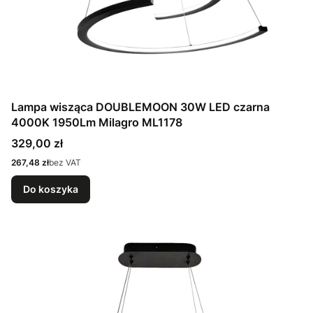
Lampa wisząca DOUBLEMOON 30W LED czarna
4000K 1950Lm Milagro ML1178
Cena
329,00 zł
Cena
267,48 zł
bez VAT
Do koszyka