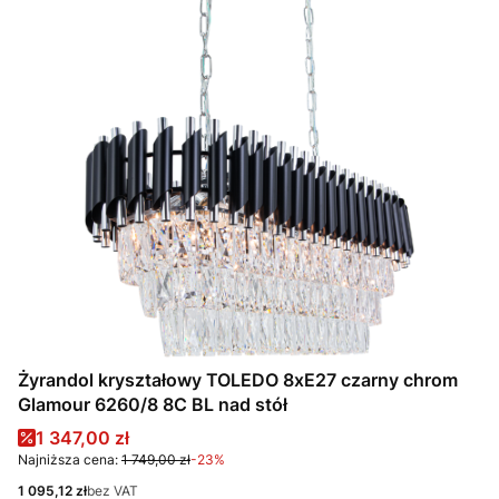
Żyrandol kryształowy TOLEDO 8xE27 czarny chrom
Glamour 6260/8 8C BL nad stół
Cena promocyjna
1 347,00 zł
Najniższa cena:
1 749,00 zł
-23%
Cena
1 095,12 zł
bez VAT