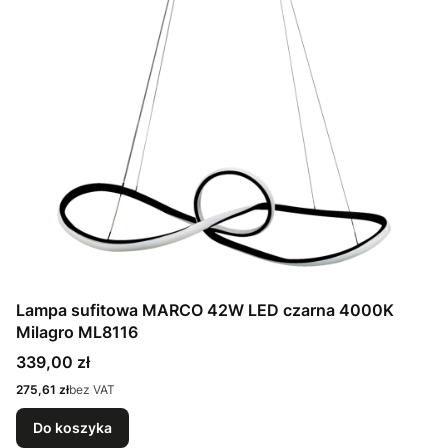
Lampa sufitowa MARCO 42W LED czarna 4000K
Milagro ML8116
Cena
339,00 zł
Cena
275,61 zł
bez VAT
Do koszyka