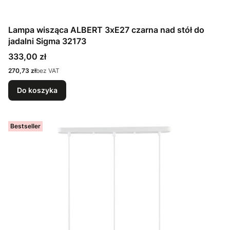
Lampa wisząca ALBERT 3xE27 czarna nad stół do
jadalni Sigma 32173
Cena
333,00 zł
Cena
270,73 zł
bez VAT
Do koszyka
Bestseller