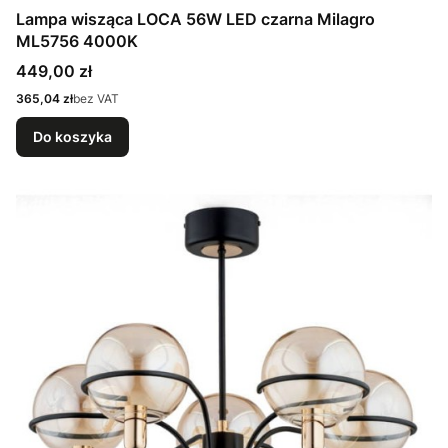
Lampa wisząca LOCA 56W LED czarna Milagro
ML5756 4000K
Cena
449,00 zł
Cena
365,04 zł
bez VAT
Do koszyka