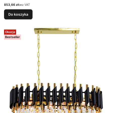
Cena
853,66 zł
bez VAT
Do koszyka
Okazja
Bestseller