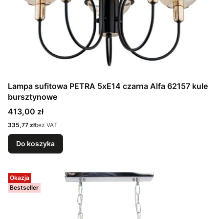
Lampa sufitowa PETRA 5xE14 czarna Alfa 62157 kule
bursztynowe
Cena
413,00 zł
Cena
335,77 zł
bez VAT
Do koszyka
Okazja
Bestseller