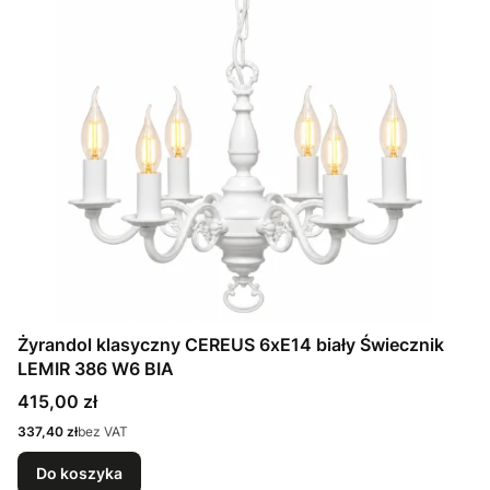
Żyrandol klasyczny CEREUS 6xE14 biały Świecznik
LEMIR 386 W6 BIA
Cena
415,00 zł
Cena
337,40 zł
bez VAT
Do koszyka