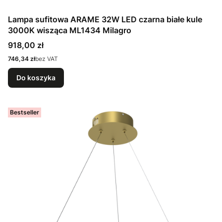
Lampa sufitowa ARAME 32W LED czarna białe kule
3000K wisząca ML1434 Milagro
Cena
918,00 zł
Cena
746,34 zł
bez VAT
Do koszyka
Bestseller