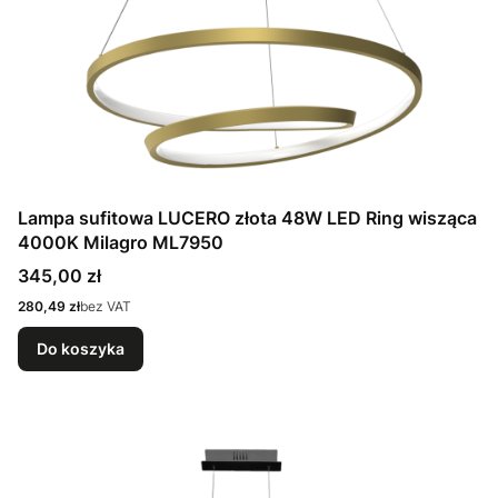
Lampa sufitowa LUCERO złota 48W LED Ring wisząca
4000K Milagro ML7950
Cena
345,00 zł
Cena
280,49 zł
bez VAT
Do koszyka