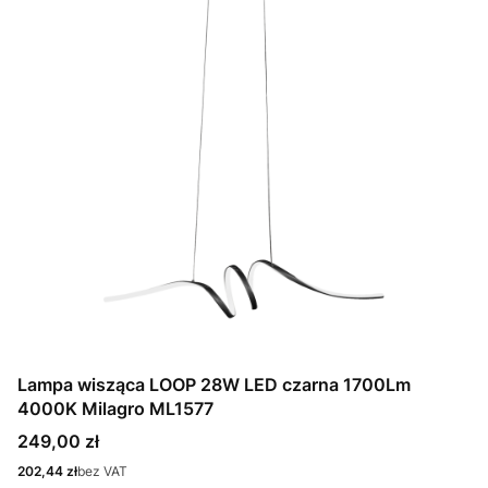
Lampa wisząca LOOP 28W LED czarna 1700Lm
4000K Milagro ML1577
Cena
249,00 zł
Cena
202,44 zł
bez VAT