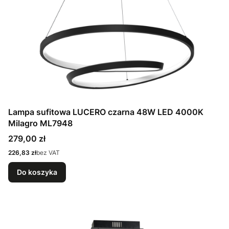
Lampa sufitowa LUCERO czarna 48W LED 4000K
Milagro ML7948
Cena
279,00 zł
Cena
226,83 zł
bez VAT
Do koszyka