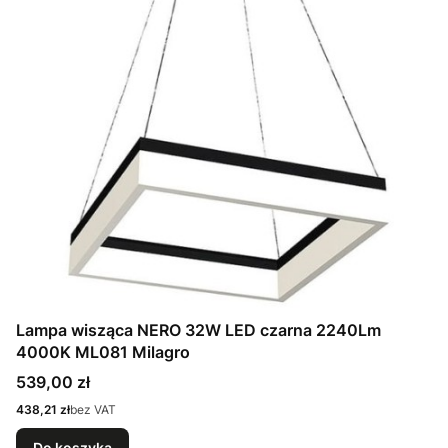
Lampa wisząca NERO 32W LED czarna 2240Lm
4000K ML081 Milagro
Cena
539,00 zł
Cena
438,21 zł
bez VAT
Do koszyka