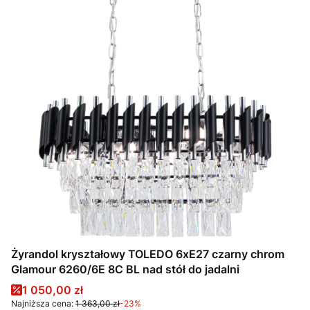
Żyrandol kryształowy TOLEDO 6xE27 czarny chrom
Glamour 6260/6E 8C BL nad stół do jadalni
Cena promocyjna
1 050,00 zł
Najniższa cena:
1 363,00 zł
-23%