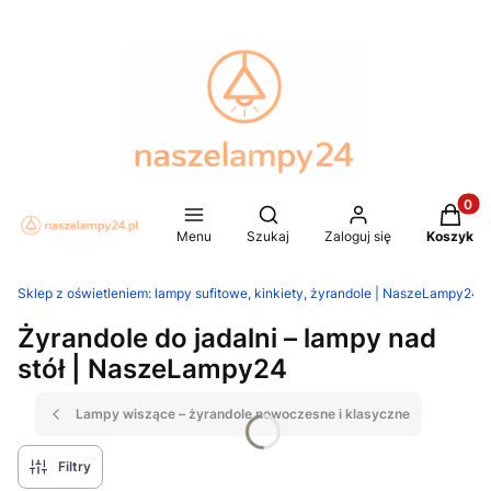
Produkt
Otwórz wyszukiwarkę
Menu
Szukaj
Zaloguj się
Koszyk
Sklep z oświetleniem: lampy sufitowe, kinkiety, żyrandole | NaszeLampy24.p
Żyrandole do jadalni – lampy nad
stół | NaszeLampy24
Lampy wiszące – żyrandole nowoczesne i klasyczne
Filtry