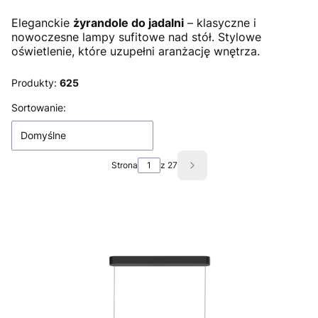
Eleganckie
żyrandole do jadalni
– klasyczne i
nowoczesne lampy sufitowe nad stół. Stylowe
oświetlenie, które uzupełni aranżację wnętrza.
Produkty:
625
Lista produktów
Sortowanie:
Domyślne
Strona
z 27
Następne produkty