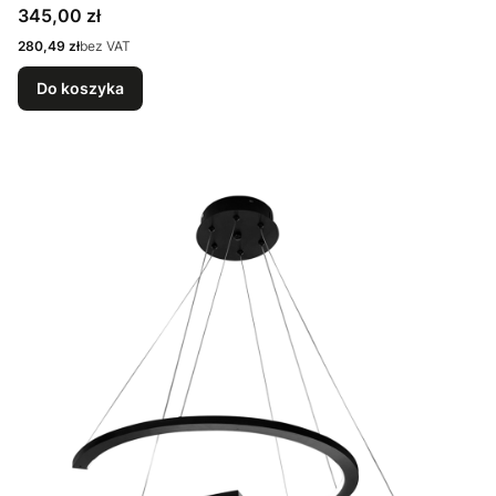
Cena
345,00 zł
Cena
280,49 zł
bez VAT
Do koszyka