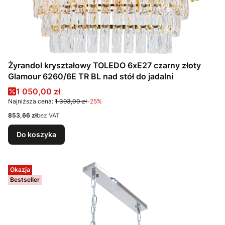
Żyrandol kryształowy TOLEDO 6xE27 czarny złoty
Glamour 6260/6E TR BL nad stół do jadalni
Cena promocyjna
1 050,00 zł
Najniższa cena:
1 393,00 zł
-25%
Cena
853,66 zł
bez VAT
Do koszyka
Okazja
Bestseller