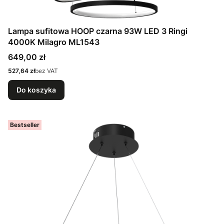
Lampa sufitowa HOOP czarna 93W LED 3 Ringi
4000K Milagro ML1543
Cena
649,00 zł
Cena
527,64 zł
bez VAT
Do koszyka
Bestseller