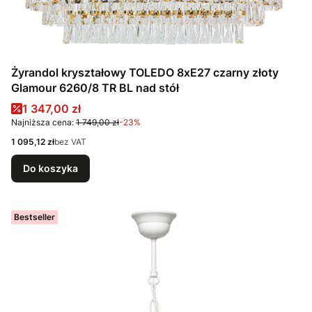
Żyrandol kryształowy TOLEDO 8xE27 czarny złoty
Glamour 6260/8 TR BL nad stół
Cena promocyjna
1 347,00 zł
Najniższa cena:
1 749,00 zł
-23%
Cena
1 095,12 zł
bez VAT
Do koszyka
Bestseller