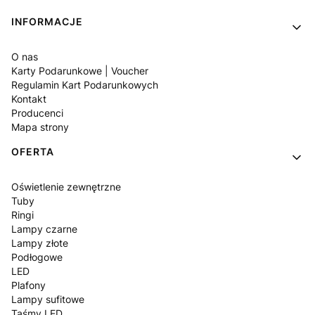
Linki w stopce
INFORMACJE
O nas
Karty Podarunkowe | Voucher
Regulamin Kart Podarunkowych
Kontakt
Producenci
Mapa strony
OFERTA
Oświetlenie zewnętrzne
Tuby
Ringi
Lampy czarne
Lampy złote
Podłogowe
LED
Plafony
Lampy sufitowe
Taśmy LED