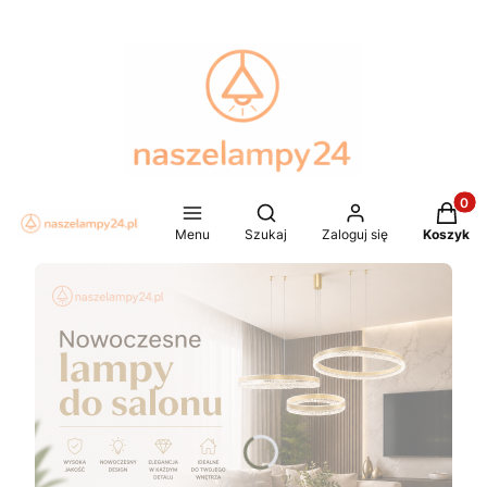
Produkt
Otwórz wyszukiwarkę
Menu
Szukaj
Zaloguj się
Koszyk