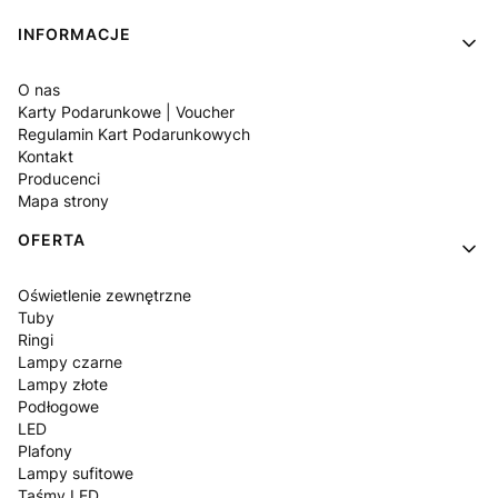
Linki w stopce
INFORMACJE
O nas
Karty Podarunkowe | Voucher
Regulamin Kart Podarunkowych
Kontakt
Producenci
Mapa strony
OFERTA
Oświetlenie zewnętrzne
Tuby
Ringi
Lampy czarne
Lampy złote
Podłogowe
LED
Plafony
Lampy sufitowe
Taśmy LED