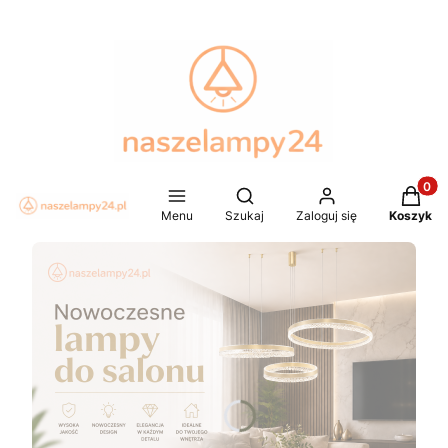
Produkt
Otwórz wyszukiwarkę
Menu
Szukaj
Zaloguj się
Koszyk