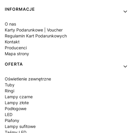
Linki w stopce
INFORMACJE
O nas
Karty Podarunkowe | Voucher
Regulamin Kart Podarunkowych
Kontakt
Producenci
Mapa strony
OFERTA
Oświetlenie zewnętrzne
Tuby
Ringi
Lampy czarne
Lampy złote
Podłogowe
LED
Plafony
Lampy sufitowe
Taśmy LED