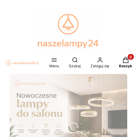
Produkt
Otwórz wyszukiwarkę
Menu
Szukaj
Zaloguj się
Koszyk