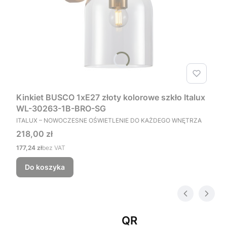
Kinkiet BUSCO 1xE27 złoty kolorowe szkło Italux
WL-30263-1B-BRO-SG
PRODUCENT
ITALUX – NOWOCZESNE OŚWIETLENIE DO KAŻDEGO WNĘTRZA
Cena
218,00 zł
Cena
177,24 zł
bez VAT
Do koszyka
QR