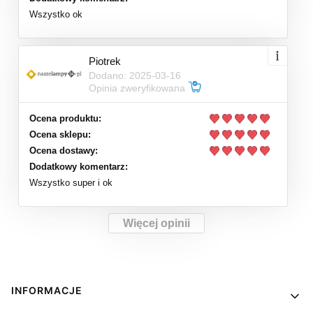
Wszystko ok
Piotrek
Dodano: 2025-03-16
Opinia zweryfikowana
Ocena produktu:
Ocena sklepu:
Ocena dostawy:
Dodatkowy komentarz:
Wszystko super i ok
Więcej opinii
Linki w stopce
INFORMACJE