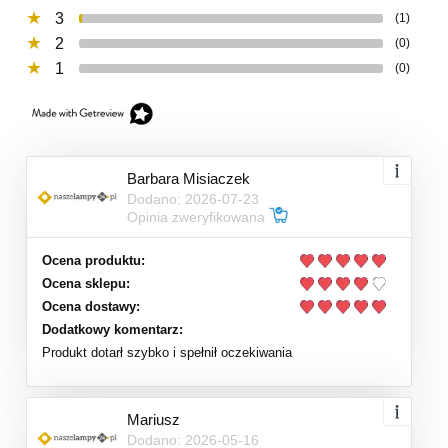
3
(1)
2
(0)
1
(0)
Barbara Misiaczek
Dodano: 2026-07-23
Opinia zweryfikowana
Ocena produktu:
Ocena sklepu:
Ocena dostawy:
Dodatkowy komentarz:
Produkt dotarł szybko i spełnił oczekiwania
Mariusz
Dodano: 2026-05-16