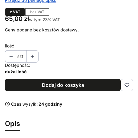
Przejdź do pełnego opisu
z VAT
bez VAT
Cena
65,00 zł
w tym 23% VAT
w tym
23%
VAT
Ceny podane bez kosztów dostawy.
Ilość
szt.
Dostępność:
duża ilość
Dodaj do koszyka
Czas wysyłki:
24 godziny
Opis