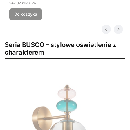
Cena
247,97 zł
bez VAT
Do koszyka
Seria BUSCO – stylowe oświetlenie z
charakterem