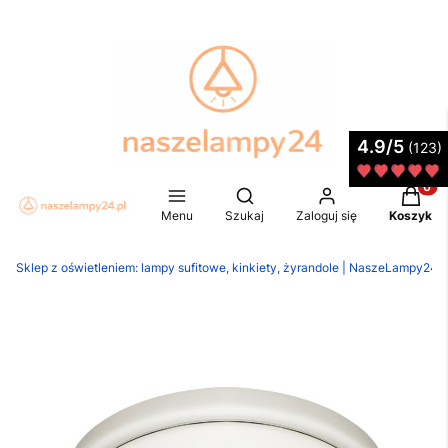
4.9/5
(123)
Produkt
Otwórz wyszukiwarkę
Menu
Szukaj
Zaloguj się
Koszyk
Sklep z oświetleniem: lampy sufitowe, kinkiety, żyrandole | NaszeLampy24.p