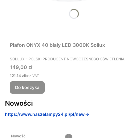
Plafon ONYX 40 biały LED 3000K Sollux
PRODUCENT
SOLLUX – POLSKI PRODUCENT NOWOCZESNEGO OŚWIETLENIA
Cena
149,00 zł
Cena
121,14 zł
bez VAT
Do koszyka
Nowości
https://www.naszelampy24.pl/pl/new
Nowość