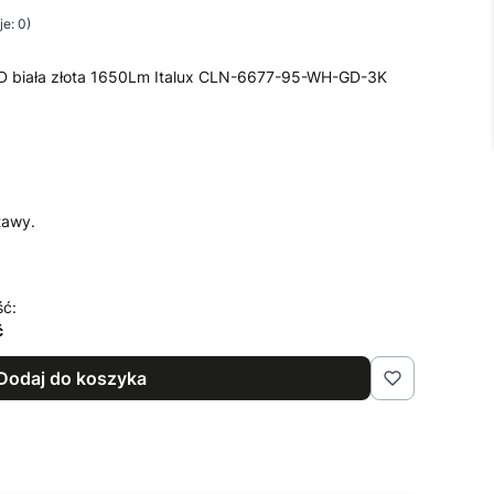
e: 0)
 biała złota 1650Lm Italux CLN-6677-95-WH-GD-3K
tawy.
ść:
ć
Dodaj do koszyka