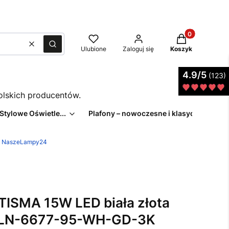
Produkty w kos
Wyczyść
Szukaj
Ulubione
Zaloguj się
Koszyk
4.9/5
(123)
polskich producentów.
 Stylowe Oświetle...
Plafony – nowoczesne i klasyczne pl...
z | NaszeLampy24
ISMA 15W LED biała złota
 CLN-6677-95-WH-GD-3K