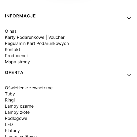
Linki w stopce
INFORMACJE
O nas
Karty Podarunkowe | Voucher
Regulamin Kart Podarunkowych
Kontakt
Producenci
Mapa strony
OFERTA
Oświetlenie zewnętrzne
Tuby
Ringi
Lampy czarne
Lampy złote
Podłogowe
LED
Plafony
Lampy sufitowe