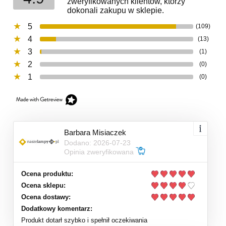
zweryfikowanych klientów, którzy
dokonali zakupu w sklepie.
5
(109)
4
(13)
3
(1)
2
(0)
1
(0)
Barbara Misiaczek
Dodano: 2026-07-23
Opinia zweryfikowana
Ocena produktu:
Ocena sklepu:
Ocena dostawy:
Dodatkowy komentarz:
Produkt dotarł szybko i spełnił oczekiwania