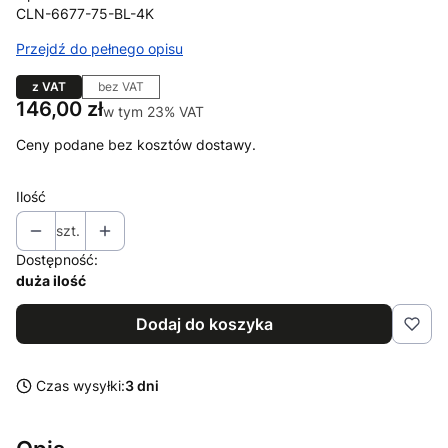
CLN-6677-75-BL-4K
Przejdź do pełnego opisu
z VAT
bez VAT
Cena
146,00 zł
w tym 23% VAT
w tym
23%
VAT
Ceny podane bez kosztów dostawy.
Ilość
szt.
Dostępność:
duża ilość
Dodaj do koszyka
Czas wysyłki:
3 dni