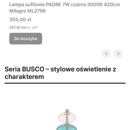
Lampa sufitowa PADRE 7W czarna 3000K 420Lm
Milagro ML2796
Cena
305,00 zł
Cena
247,97 zł
bez VAT
Do koszyka
Seria BUSCO – stylowe oświetlenie z
charakterem