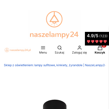
4.9/5
(123)
Produkt
Otwórz wyszukiwarkę
Menu
Szukaj
Zaloguj się
Koszyk
Sklep z oświetleniem: lampy sufitowe, kinkiety, żyrandole | NaszeLampy24.p