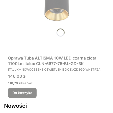
Oprawa Tuba ALTISMA 10W LED czarna złota
1100Lm Italux CLN-6677-75-BL-GD-3K
PRODUCENT
ITALUX – NOWOCZESNE OŚWIETLENIE DO KAŻDEGO WNĘTRZA
Cena
146,00 zł
Cena
118,70 zł
bez VAT
Do koszyka
Nowości