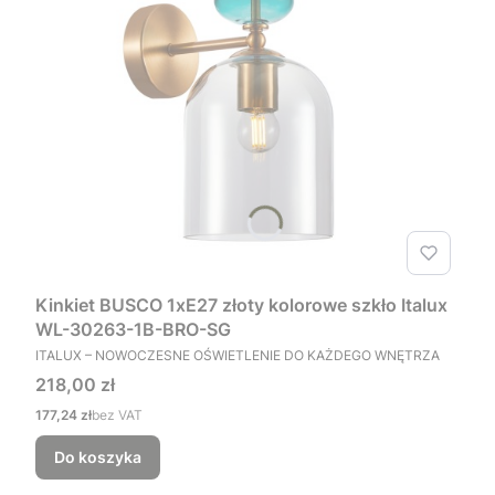
Kinkiet BUSCO 1xE27 złoty kolorowe szkło Italux
WL-30263-1B-BRO-SG
PRODUCENT
ITALUX – NOWOCZESNE OŚWIETLENIE DO KAŻDEGO WNĘTRZA
Cena
218,00 zł
Cena
177,24 zł
bez VAT
Do koszyka