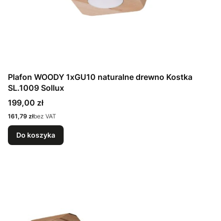
Plafon WOODY 1xGU10 naturalne drewno Kostka
SL.1009 Sollux
Cena
199,00 zł
Cena
161,79 zł
bez VAT
Do koszyka