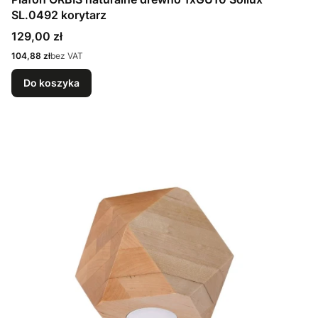
SL.0492 korytarz
Cena
129,00 zł
Cena
104,88 zł
bez VAT
Do koszyka