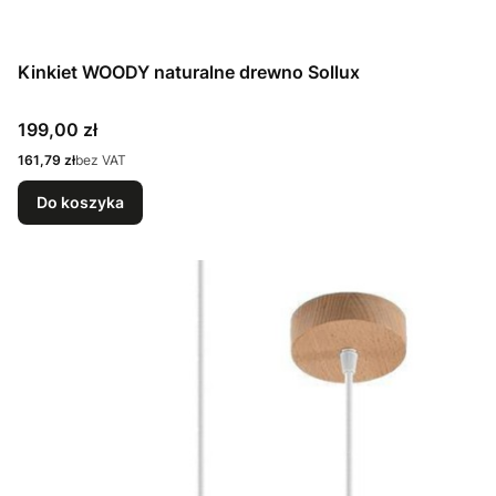
Kinkiet WOODY naturalne drewno Sollux
Cena
199,00 zł
Cena
161,79 zł
bez VAT
Do koszyka