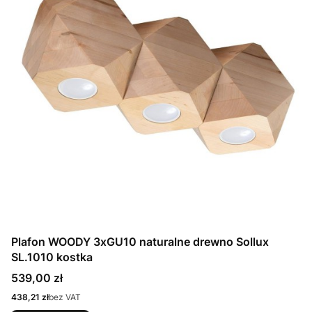
Plafon WOODY 3xGU10 naturalne drewno Sollux
SL.1010 kostka
Cena
539,00 zł
Cena
438,21 zł
bez VAT