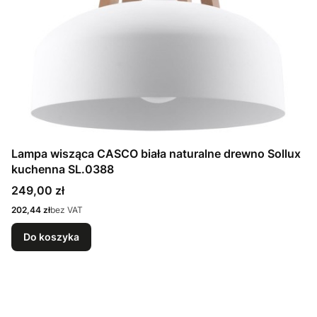
Lampa wisząca CASCO biała naturalne drewno Sollux
kuchenna SL.0388
Cena
249,00 zł
Cena
202,44 zł
bez VAT
Do koszyka