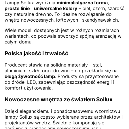
Lampy Sollux wyróżnia
minimalistyczna forma
,
proste linie
i
uniwersalne kolory
– biel, czerń, szarość
czy naturalne drewno. To idealne rozwiązanie do
wnętrz nowoczesnych, loftowych i skandynawskich.
Wiele modeli dostępnych jest w różnych rozmiarach i
wariantach, co pozwala stworzyć spójną aranżację w
całym domu.
Polska jakość i trwałość
Producent stawia na solidne materiały – stal,
aluminium, szkło oraz drewno – co przekłada się na
długą żywotność lamp
. Produkty są przystosowane
do źródeł LED, zapewniając oszczędność energii i
komfort użytkowania.
Nowoczesne wnętrza ze światłem Sollux
Dzięki eleganckiemu i ponadczasowemu wzornictwu
lampy Sollux są często wybierane przez architektów i
projektantów wnętrz. Świetnie komponują się
zarówno z aranżacjami nowoczesnymi, jak i