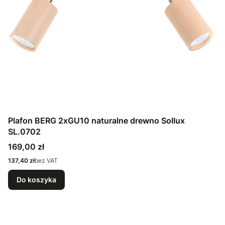
Plafon BERG 2xGU10 naturalne drewno Sollux
SL.0702
Cena
169,00 zł
Cena
137,40 zł
bez VAT
Do koszyka