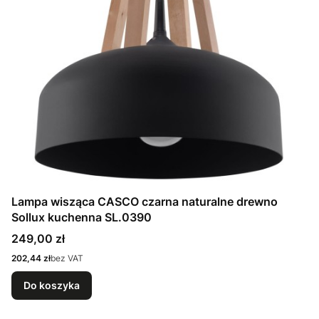
Lampa wisząca CASCO czarna naturalne drewno
Sollux kuchenna SL.0390
Cena
249,00 zł
Cena
202,44 zł
bez VAT
Do koszyka