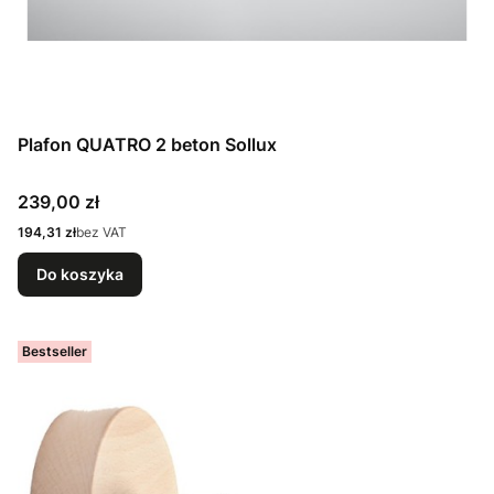
Plafon QUATRO 2 beton Sollux
Cena
239,00 zł
Cena
194,31 zł
bez VAT
Do koszyka
Bestseller