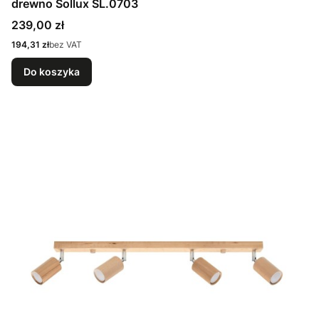
drewno Sollux SL.0703
Cena
239,00 zł
Cena
194,31 zł
bez VAT
Do koszyka