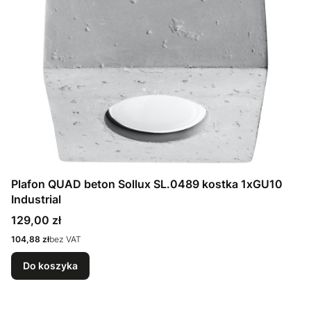
Plafon QUAD beton Sollux SL.0489 kostka 1xGU10
Industrial
Cena
129,00 zł
Cena
104,88 zł
bez VAT
Do koszyka