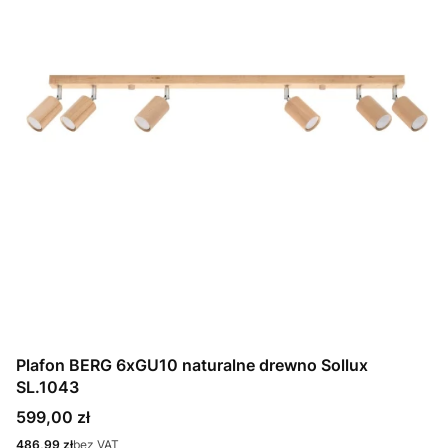
Plafon BERG 6xGU10 naturalne drewno Sollux
SL.1043
Cena
599,00 zł
Cena
486,99 zł
bez VAT