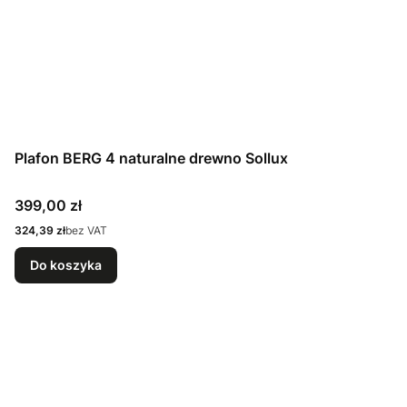
Plafon BERG 4 naturalne drewno Sollux
Cena
399,00 zł
Cena
324,39 zł
bez VAT
Do koszyka