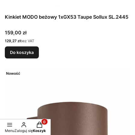
Kinkiet MODO beżowy 1xGX53 Taupe Sollux SL.2445
Cena
159,00 zł
Cena
129,27 zł
bez VAT
Do koszyka
Nowość
Produkty w koszyku: 0. Zobacz szczegóły
Menu
Zaloguj się
Koszyk