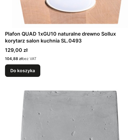
Plafon QUAD 1xGU10 naturalne drewno Sollux
korytarz salon kuchnia SL.0493
Cena
129,00 zł
Cena
104,88 zł
bez VAT
Do koszyka