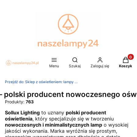
Produkt
Otwórz wyszukiwarkę
Menu
Szukaj
Zaloguj się
Koszyk
Przejdź do:
Sklep z oświetleniem: lampy sufitowe, kinkiety, żyrandole | NaszeLampy24.pl
 – polski producent nowoczesnego oświ
Produkty:
763
Sollux Lighting
to uznany
polski producent
oświetlenia
, który specjalizuje się w tworzeniu
nowoczesnych i minimalistycznych lamp
o wysokiej
jakości wykonania. Marka wyróżnia się prostym,