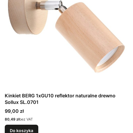
Kinkiet BERG 1xGU10 reflektor naturalne drewno
Sollux SL.0701
Cena
99,00 zł
Cena
80,49 zł
bez VAT
Do koszyka