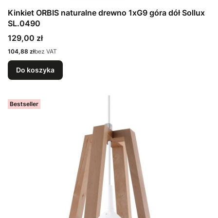
Kinkiet ORBIS naturalne drewno 1xG9 góra dół Sollux
SL.0490
Cena
129,00 zł
Cena
104,88 zł
bez VAT
Do koszyka
Bestseller