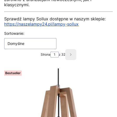
klasycznymi.
Sprawdź lampy Sollux dostępne w naszym sklepie:
https://naszelampy24.pl/lampy-sollux
Lista produktów
Sortowanie:
Domyślne
Strona
z 32
Następne produkty
Bestseller