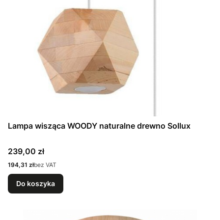
Lampa wisząca WOODY naturalne drewno Sollux
Cena
239,00 zł
Cena
194,31 zł
bez VAT
Do koszyka