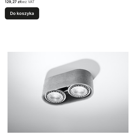
Cena
129,27 zł
bez VAT
Do koszyka