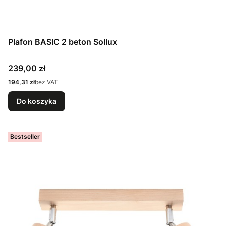
Plafon BASIC 2 beton Sollux
Cena
239,00 zł
Cena
194,31 zł
bez VAT
Do koszyka
Bestseller