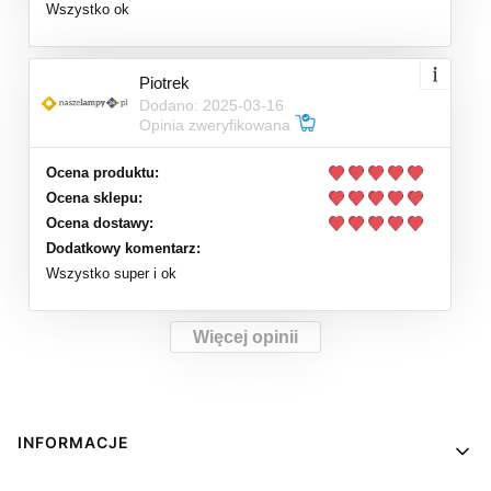
Wszystko ok
Piotrek
Dodano: 2025-03-16
Opinia zweryfikowana
Ocena produktu:
Ocena sklepu:
Ocena dostawy:
Dodatkowy komentarz:
Wszystko super i ok
Więcej opinii
Linki w stopce
INFORMACJE