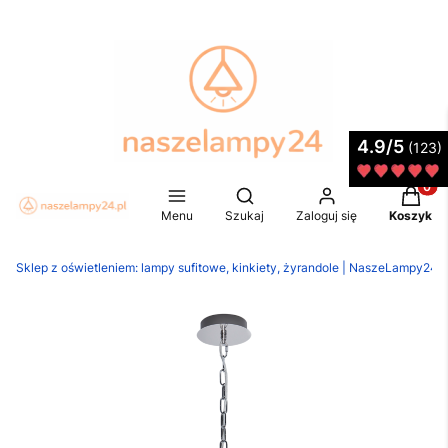
4.9/5
(123)
Produkt
Otwórz wyszukiwarkę
Menu
Szukaj
Zaloguj się
Koszyk
Sklep z oświetleniem: lampy sufitowe, kinkiety, żyrandole | NaszeLampy24.p