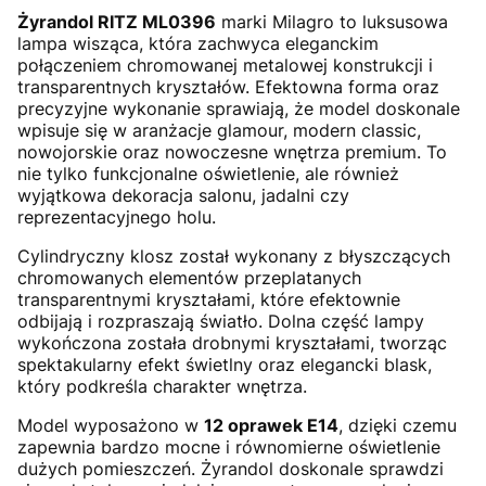
Żyrandol RITZ ML0396
marki Milagro to luksusowa
lampa wisząca, która zachwyca eleganckim
połączeniem chromowanej metalowej konstrukcji i
transparentnych kryształów. Efektowna forma oraz
precyzyjne wykonanie sprawiają, że model doskonale
wpisuje się w aranżacje glamour, modern classic,
nowojorskie oraz nowoczesne wnętrza premium. To
nie tylko funkcjonalne oświetlenie, ale również
wyjątkowa dekoracja salonu, jadalni czy
reprezentacyjnego holu.
Cylindryczny klosz został wykonany z błyszczących
chromowanych elementów przeplatanych
transparentnymi kryształami, które efektownie
odbijają i rozpraszają światło. Dolna część lampy
wykończona została drobnymi kryształami, tworząc
spektakularny efekt świetlny oraz elegancki blask,
który podkreśla charakter wnętrza.
Model wyposażono w
12 oprawek E14
, dzięki czemu
zapewnia bardzo mocne i równomierne oświetlenie
dużych pomieszczeń. Żyrandol doskonale sprawdzi