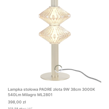
Lampka stołowa PADRE złota 9W 38cm 3000K
540Lm Milagro ML2801
Cena
398,00 zł
Cena
323,58 zł
bez VAT