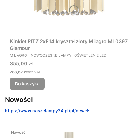
Kinkiet RITZ 2xE14 kryształ złoty Milagro ML0397
Glamour
PRODUCENT
MILAGRO – NOWOCZESNE LAMPY I OŚWIETLENIE LED
Cena
355,00 zł
Cena
288,62 zł
bez VAT
Do koszyka
Nowości
https://www.naszelampy24.pl/pl/new
Nowość