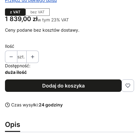
Przejdź do pełnego opisu
z VAT
bez VAT
Cena
1 839,00 zł
w tym 23% VAT
w tym
23%
VAT
Ceny podane bez kosztów dostawy.
Ilość
szt.
Dostępność:
duża ilość
Dodaj do koszyka
Czas wysyłki:
24 godziny
Opis