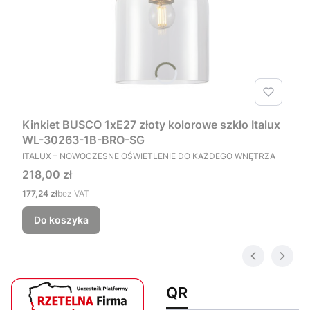
Kinkiet BUSCO 1xE27 złoty kolorowe szkło Italux
WL-30263-1B-BRO-SG
PRODUCENT
ITALUX – NOWOCZESNE OŚWIETLENIE DO KAŻDEGO WNĘTRZA
Cena
218,00 zł
Cena
177,24 zł
bez VAT
Do koszyka
QR