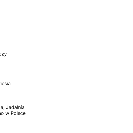
czy
iesia
ia, Jadalnia
o w Polsce