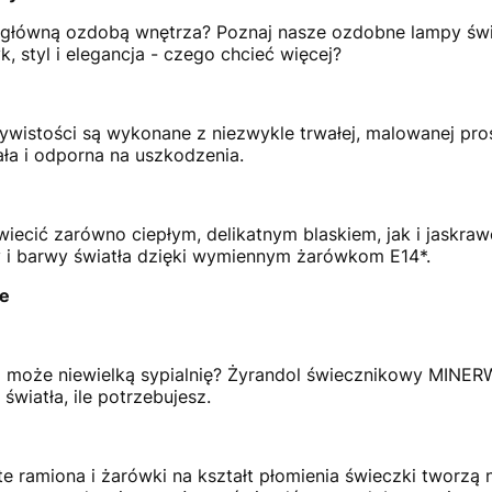
ę główną ozdobą wnętrza? Poznaj nasze ozdobne lampy świe
 styl i elegancja - czego chcieć więcej?
ywistości są wykonane z niezwykle trwałej, malowanej pros
ła i odporna na uszkodzenia.
ecić zarówno ciepłym, delikatnym blaskiem, jak i jaskraw
 i barwy światła dzięki wymiennym żarówkom E14*.
ie
a może niewielką sypialnię? Żyrandol świecznikowy MINERW
światła, ile potrzebujesz.
e ramiona i żarówki na kształt płomienia świeczki tworzą 