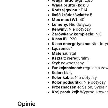
Waga netto (kg):
2,85
Waga brutto (kg):
3
Rodzaj gwintu:
E14
Ilość źródeł światła:
5
Moc max (W):
40
Lumeny:
Nie dotyczy
Kelwiny:
Nie dotyczy
Żarówka w komplecie:
NIE
Klasa IP:
IP20
Klasa energetyczna:
Nie doty
Łączenie:
1
Materiał:
stal
Kształt:
niereguralny
Styl:
nowoczesny
Funkcjonalność:
regulacja zaw
Kolor:
biały
Kolor kabla:
Nie dotyczy
Kolor podsufitki:
Nie dotyczy
Przeznaczenie:
Salon, Sypialn
Kraj produkcji:
Wyprodukowan
Opinie