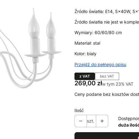
Źródło światła: E14, 5x40W, 5
Źródło światła nie jest w komple
Wymiary: 60/60/80 cm
Materiał: stal
Kolor: bialy
Przejdź do pełnego opisu
z VAT
bez VAT
Cena
269,00 zł
w tym 23% VAT
w tym
23%
VAT
Ceny podane bez kosztów dos
Ilość
Dostępno
szt.
duża iloś