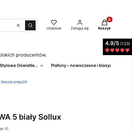
Produkty w kos
Wyczyść
Szukaj
Ulubione
Zaloguj się
Koszyk
4.9/5
(123)
polskich producentów.
 Stylowe Oświetle...
Plafony – nowoczesne i klasyczne pl...
z | NaszeLampy24
A 5 biały Sollux
e: 0)