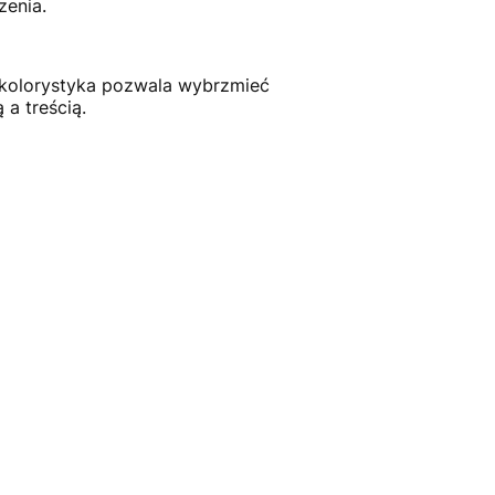
enia.
ta kolorystyka pozwala wybrzmieć
a treścią.