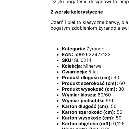
Dzięki bogatemu designowi ta lam
2 wersje kolorystyczne
Czerń i biel to klasyczne barwy, dl
bogatym zdobieniom żyrandola świ
Kategoria:
Żyrandol
EAN:
5902622427133
SKU:
SL.0214
Kolekcja:
Minerwa
Gwarancja:
5 lat
Produkt długość (cm):
60
Produkt szerokość (cm):
60
Produkt wysokość (cm):
80
Wymiar klosza:
60/60
Wymiar podsufitki:
9/9
Karton długość (cm):
50
Karton szerokość (cm):
50
Karton wysokość (cm):
50
Karton objętość (m3):
0,125