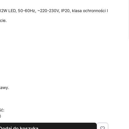
x12W LED, 50-60Hz, ~220-230V, IP20, klasa ochronności I
cie.
tawy.
ść:
ć
Dodaj do koszyka