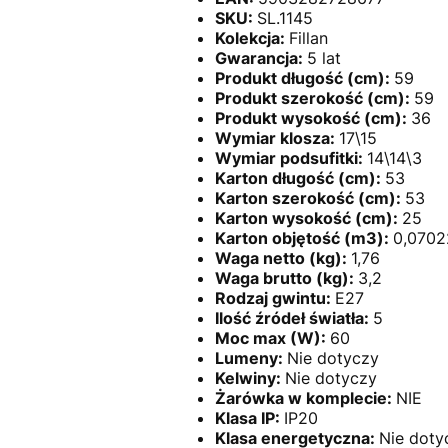
SKU:
SL.1145
Kolekcja:
Fillan
Gwarancja:
5 lat
Produkt długość (cm):
59
Produkt szerokość (cm):
59
Produkt wysokość (cm):
36
Wymiar klosza:
17\15
Wymiar podsufitki:
14\14\3
Karton długość (cm):
53
Karton szerokość (cm):
53
Karton wysokość (cm):
25
Karton objętość (m3):
0,0702
Waga netto (kg):
1,76
Waga brutto (kg):
3,2
Rodzaj gwintu:
E27
Ilość źródeł światła:
5
Moc max (W):
60
Lumeny:
Nie dotyczy
Kelwiny:
Nie dotyczy
Żarówka w komplecie:
NIE
Klasa IP:
IP20
Klasa energetyczna:
Nie doty