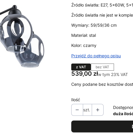
Źródło światła: E27, 5x60W, 5x
Źródło światła nie jest w komple
Wymiary: 59/59/36 cm
Materiał: stal
Kolor: czarny
Przejdź do pełnego opisu
z VAT
bez VAT
Cena
539,00 zł
w tym 23% VAT
w tym
23%
VAT
Ceny podane bez kosztów dos
Ilość
Dostępno
szt.
duża iloś