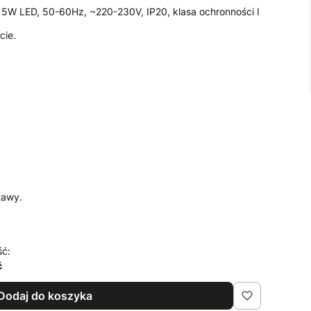
15W LED, 50-60Hz, ~220-230V, IP20, klasa ochronności I
cie.
tawy.
ść:
ć
Dodaj do koszyka