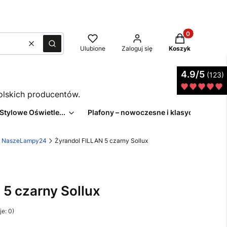
Produkty w kos
Wyczyść
Szukaj
Ulubione
Zaloguj się
Koszyk
4.9/5
(123)
polskich producentów.
 Stylowe Oświetle...
Plafony – nowoczesne i klasyczne pl...
z | NaszeLampy24
Żyrandol FILLAN 5 czarny Sollux
 5 czarny Sollux
e: 0)