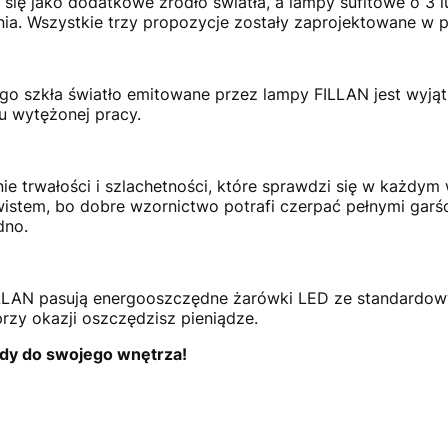
 się jako dodatkowe źródło światła, a lampy sufitowe o 3
nia. Wszystkie trzy propozycje zostały zaprojektowane w 
go szkła światło emitowane przez lampy FILLAN jest wyją
 wytężonej pracy.
nie trwałości i szlachetności, które sprawdzi się w każdym
twistem, bo dobre wzornictwo potrafi czerpać pełnymi garśc
dno.
ILLAN pasują energooszczędne żarówki LED ze standardow
rzy okazji oszczędzisz pieniądze.
dy do swojego wnętrza!