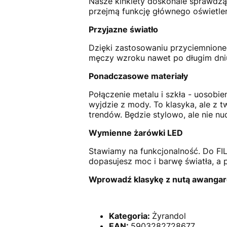
Nasze kinkiety doskonale sprawdzą
przejmą funkcję głównego oświetle
Przyjazne światło
Dzięki zastosowaniu przyciemnione
męczy wzroku nawet po długim dniu
Ponadczasowe materiały
Połączenie metalu i szkła - uosobie
wyjdzie z mody. To klasyka, ale z 
trendów. Będzie stylowo, ale nie nu
Wymienne żarówki LED
Stawiamy na funkcjonalność. Do F
dopasujesz moc i barwę światła, a p
Wprowadź klasykę z nutą awangar
Kategoria:
Żyrandol
EAN:
5903282728677