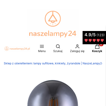
4.9/5
(123)
Produkt
Otwórz wyszukiwarkę
Menu
Szukaj
Zaloguj się
Koszyk
Sklep z oświetleniem: lampy sufitowe, kinkiety, żyrandole | NaszeLampy24.p