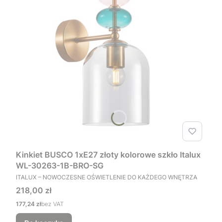
Kinkiet BUSCO 1xE27 złoty kolorowe szkło Italux
WL-30263-1B-BRO-SG
PRODUCENT
ITALUX – NOWOCZESNE OŚWIETLENIE DO KAŻDEGO WNĘTRZA
Cena
218,00 zł
Cena
177,24 zł
bez VAT