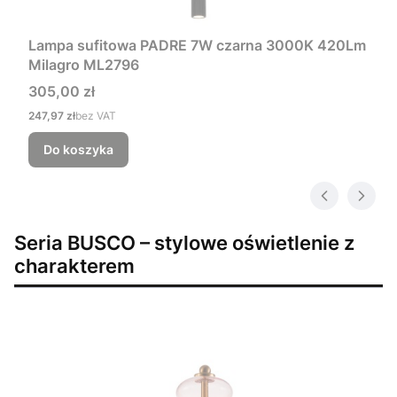
Lampa sufitowa PADRE 7W czarna 3000K 420Lm
Milagro ML2796
Cena
305,00 zł
Cena
247,97 zł
bez VAT
Do koszyka
Seria BUSCO – stylowe oświetlenie z
charakterem