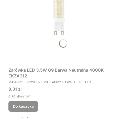
Żarówka LED 3,5W G9 Barwa Neutralna 4000K
EKZA312
PRODUCENT
MILAGRO – NOWOCZESNE LAMPY I OŚWIETLENIE LED
Cena
8,31 zł
Cena
6,76 zł
bez VAT
Do koszyka