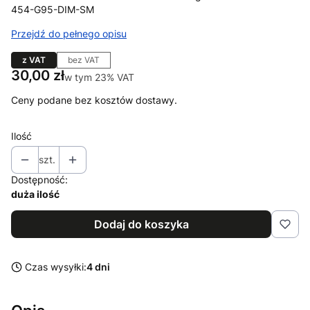
454-G95-DIM-SM
Przejdź do pełnego opisu
z VAT
bez VAT
Cena
30,00 zł
w tym 23% VAT
w tym
23%
VAT
Ceny podane bez kosztów dostawy.
Ilość
szt.
Dostępność:
duża ilość
Dodaj do koszyka
Czas wysyłki:
4 dni