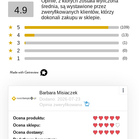
Opinie, z których została wyliczona
średnia, są wystawione przez
4.9
zweryfikowanych klientów, którzy
dokonali zakupu w sklepie.
5
(109)
4
(13)
3
(1)
2
(0)
1
(0)
Barbara Misiaczek
Dodano: 2026-07-23
Opinia zweryfikowana
Ocena produktu:
Ocena sklepu:
Ocena dostawy: