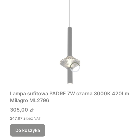
Lampa sufitowa PADRE 7W czarna 3000K 420Lm
Milagro ML2796
Cena
305,00 zł
Cena
247,97 zł
bez VAT
Do koszyka