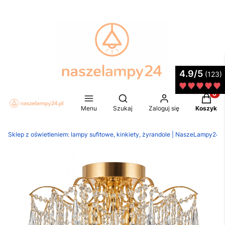
4.9/5
(123)
Produkt
Otwórz wyszukiwarkę
Menu
Szukaj
Zaloguj się
Koszyk
Sklep z oświetleniem: lampy sufitowe, kinkiety, żyrandole | NaszeLampy24.p