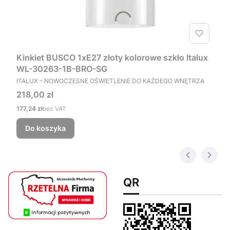
Kinkiet BUSCO 1xE27 złoty kolorowe szkło Italux
WL-30263-1B-BRO-SG
PRODUCENT
ITALUX – NOWOCZESNE OŚWIETLENIE DO KAŻDEGO WNĘTRZA
Cena
218,00 zł
Cena
177,24 zł
bez VAT
Do koszyka
QR