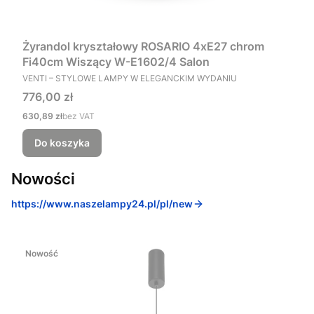
Żyrandol kryształowy ROSARIO 4xE27 chrom
Fi40cm Wiszący W-E1602/4 Salon
PRODUCENT
VENTI – STYLOWE LAMPY W ELEGANCKIM WYDANIU
Cena
776,00 zł
Cena
630,89 zł
bez VAT
Do koszyka
Nowości
https://www.naszelampy24.pl/pl/new
Nowość