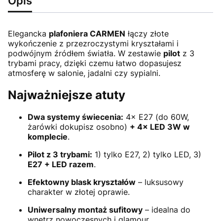
Opis
Elegancka
plafoniera CARMEN
łączy złote
wykończenie z przezroczystymi kryształami i
podwójnym źródłem światła. W zestawie
pilot
z 3
trybami pracy, dzięki czemu łatwo dopasujesz
atmosferę w salonie, jadalni czy sypialni.
Najważniejsze atuty
Dwa systemy świecenia:
4× E27 (do 60W,
żarówki dokupisz osobno)
+ 4× LED 3W w
komplecie
.
Pilot z 3 trybami:
1) tylko E27, 2) tylko LED, 3)
E27 + LED razem
.
Efektowny blask kryształów
– luksusowy
charakter w złotej oprawie.
Uniwersalny montaż sufitowy
– idealna do
wnętrz nowoczesnych i glamour.