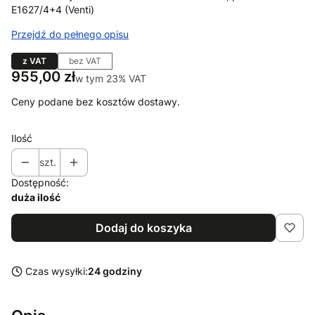
E1627/4+4 (Venti)
Przejdź do pełnego opisu
z VAT
bez VAT
Cena
955,00 zł
w tym 23% VAT
w tym
23%
VAT
Ceny podane bez kosztów dostawy.
Ilość
szt.
Dostępność:
duża ilość
Dodaj do koszyka
Czas wysyłki:
24 godziny