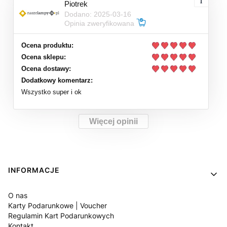
Piotrek
Dodano: 2025-03-16
Opinia zweryfikowana
Ocena produktu:
Ocena sklepu:
Ocena dostawy:
Dodatkowy komentarz:
Wszystko super i ok
Więcej opinii
Linki w stopce
INFORMACJE
O nas
Karty Podarunkowe | Voucher
Regulamin Kart Podarunkowych
Kontakt