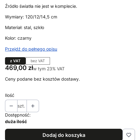
Źródło światła nie jest w komplecie.
Wymiary: 120/12/14,5 cm
Materiał: stal, szkło
Kolor: czarny
Przejdź do pełnego opisu
z VAT
bez VAT
Cena
469,00 zł
w tym 23% VAT
w tym
23%
VAT
Ceny podane bez kosztów dostawy.
Ilość
szt.
Dostępność:
duża ilość
Dodaj do koszyka