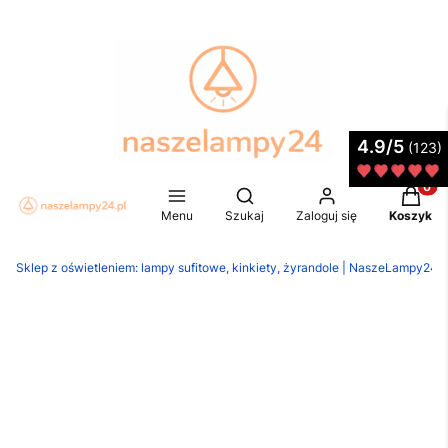
4.9/5
(123)
Produkt
Otwórz wyszukiwarkę
Menu
Szukaj
Zaloguj się
Koszyk
Sklep z oświetleniem: lampy sufitowe, kinkiety, żyrandole | NaszeLampy24.p