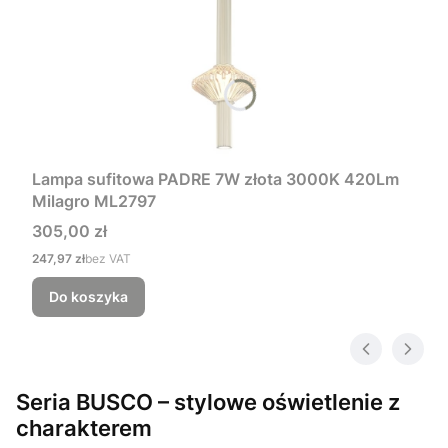
Lampa sufitowa PADRE 7W złota 3000K 420Lm
Milagro ML2797
Cena
305,00 zł
Cena
247,97 zł
bez VAT
Do koszyka
Seria BUSCO – stylowe oświetlenie z
charakterem