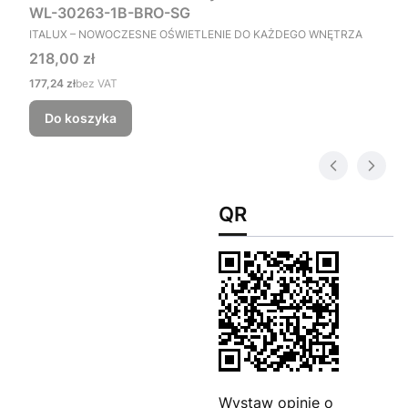
WL-30263-1B-BRO-SG
PRODUCENT
ITALUX – NOWOCZESNE OŚWIETLENIE DO KAŻDEGO WNĘTRZA
Cena
218,00 zł
Cena
177,24 zł
bez VAT
Do koszyka
QR
Wystaw opinie o