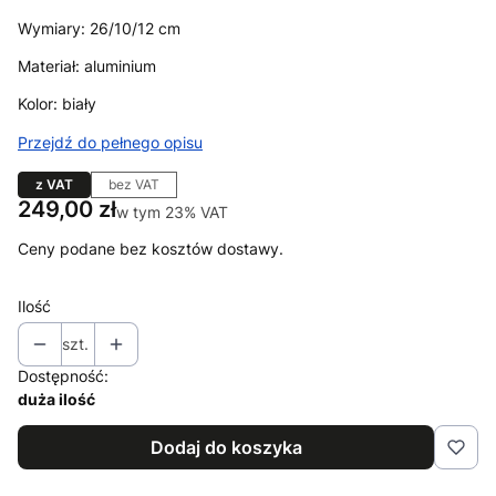
Wymiary: 26/10/12 cm
Materiał: aluminium
Kolor: biały
Przejdź do pełnego opisu
z VAT
bez VAT
Cena
249,00 zł
w tym 23% VAT
w tym
23%
VAT
Ceny podane bez kosztów dostawy.
Ilość
szt.
Dostępność:
duża ilość
Dodaj do koszyka