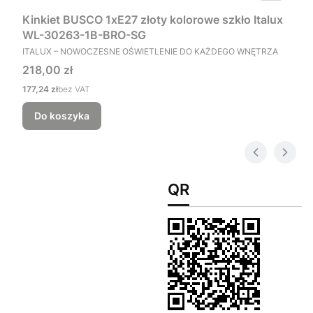
Kinkiet BUSCO 1xE27 złoty kolorowe szkło Italux
WL-30263-1B-BRO-SG
PRODUCENT
ITALUX – NOWOCZESNE OŚWIETLENIE DO KAŻDEGO WNĘTRZA
Cena
218,00 zł
Cena
177,24 zł
bez VAT
Do koszyka
QR