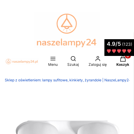
4.9/5
(123)
Produkt
Otwórz wyszukiwarkę
Menu
Szukaj
Zaloguj się
Koszyk
Sklep z oświetleniem: lampy sufitowe, kinkiety, żyrandole | NaszeLampy24.p