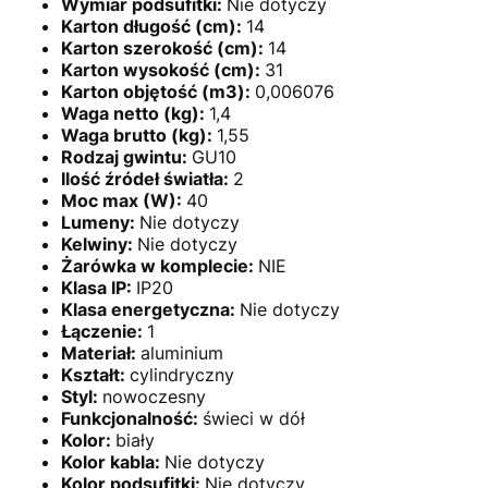
Wymiar podsufitki:
Nie dotyczy
Karton długość (cm):
14
Karton szerokość (cm):
14
Karton wysokość (cm):
31
Karton objętość (m3):
0,006076
Waga netto (kg):
1,4
Waga brutto (kg):
1,55
Rodzaj gwintu:
GU10
Ilość źródeł światła:
2
Moc max (W):
40
Lumeny:
Nie dotyczy
Kelwiny:
Nie dotyczy
Żarówka w komplecie:
NIE
Klasa IP:
IP20
Klasa energetyczna:
Nie dotyczy
Łączenie:
1
Materiał:
aluminium
Kształt:
cylindryczny
Styl:
nowoczesny
Funkcjonalność:
świeci w dół
Kolor:
biały
Kolor kabla:
Nie dotyczy
Kolor podsufitki:
Nie dotyczy