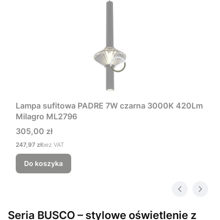
Lampa sufitowa PADRE 7W czarna 3000K 420Lm
Milagro ML2796
Cena
305,00 zł
Cena
247,97 zł
bez VAT
Do koszyka
Seria BUSCO – stylowe oświetlenie z