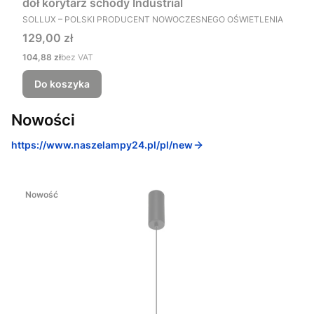
dół korytarz schody Industrial
PRODUCENT
SOLLUX – POLSKI PRODUCENT NOWOCZESNEGO OŚWIETLENIA
Cena
129,00 zł
Cena
104,88 zł
bez VAT
Do koszyka
Nowości
https://www.naszelampy24.pl/pl/new
Nowość