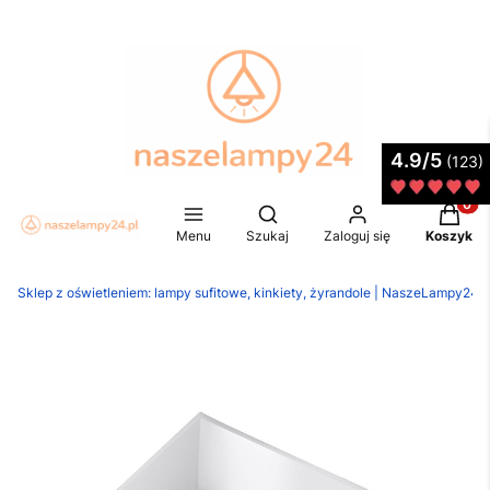
4.9/5
(123)
Produkt
Otwórz wyszukiwarkę
Menu
Szukaj
Zaloguj się
Koszyk
Sklep z oświetleniem: lampy sufitowe, kinkiety, żyrandole | NaszeLampy24.p