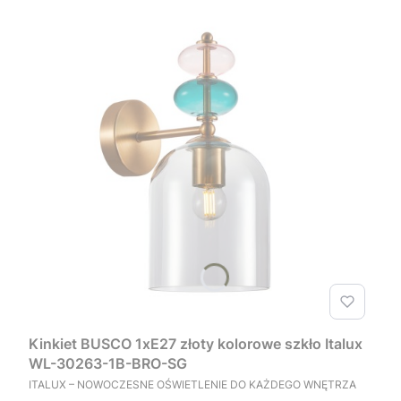
Kinkiet BUSCO 1xE27 złoty kolorowe szkło Italux
WL-30263-1B-BRO-SG
PRODUCENT
ITALUX – NOWOCZESNE OŚWIETLENIE DO KAŻDEGO WNĘTRZA