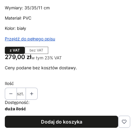
Wymiary: 35/35/11 cm
Materiał: PVC
Kolor: biały
Przejdź do pełnego opisu
z VAT
bez VAT
Cena
279,00 zł
w tym 23% VAT
w tym
23%
VAT
Ceny podane bez kosztów dostawy.
Ilość
szt.
Dostępność:
duża ilość
Dodaj do koszyka