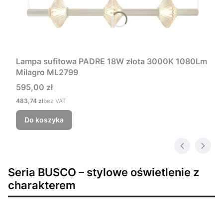
Lampa sufitowa PADRE 18W złota 3000K 1080Lm
Milagro ML2799
Cena
595,00 zł
Cena
483,74 zł
bez VAT
Do koszyka
Seria BUSCO – stylowe oświetlenie z
charakterem