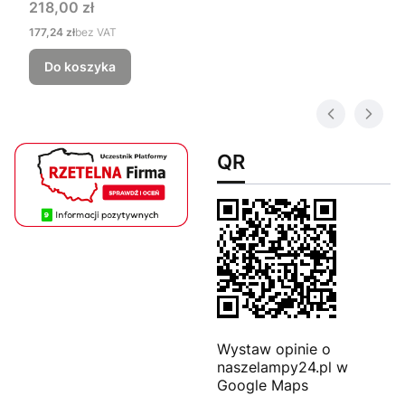
Cena
218,00 zł
Cena
177,24 zł
bez VAT
Do koszyka
QR
Wystaw opinie o
naszelampy24.pl w
Google Maps