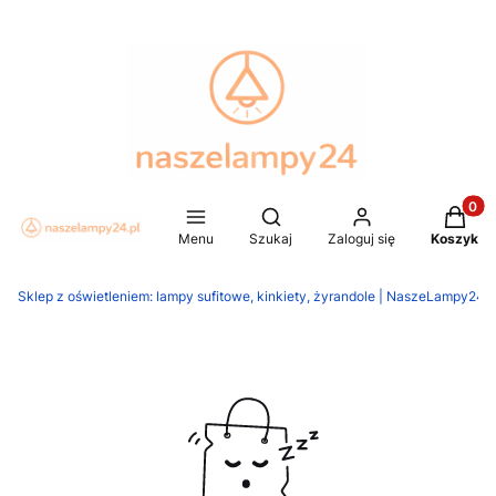
Produkt
Otwórz wyszukiwarkę
Menu
Szukaj
Zaloguj się
Koszyk
Sklep z oświetleniem: lampy sufitowe, kinkiety, żyrandole | NaszeLampy24.p