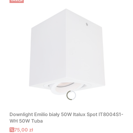
Downlight Emilio biały 50W Italux Spot IT8004S1-
WH 50W Tuba
Cena promocyjna
75,00 zł