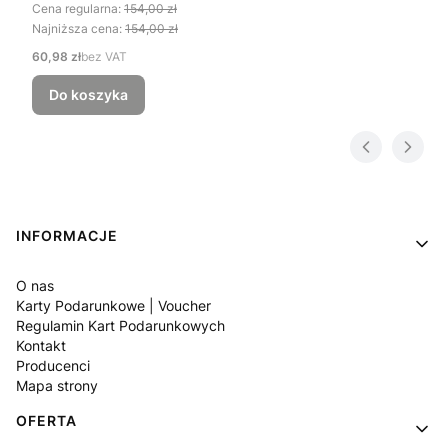
Cena regularna:
154,00 zł
Najniższa cena:
154,00 zł
Cena
60,98 zł
bez VAT
Do koszyka
Linki w stopce
INFORMACJE
O nas
Karty Podarunkowe | Voucher
Regulamin Kart Podarunkowych
Kontakt
Producenci
Mapa strony
OFERTA