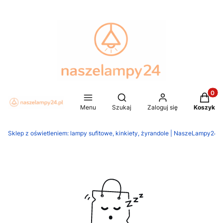
Produkt
Otwórz wyszukiwarkę
Menu
Szukaj
Zaloguj się
Koszyk
Sklep z oświetleniem: lampy sufitowe, kinkiety, żyrandole | NaszeLampy24.p