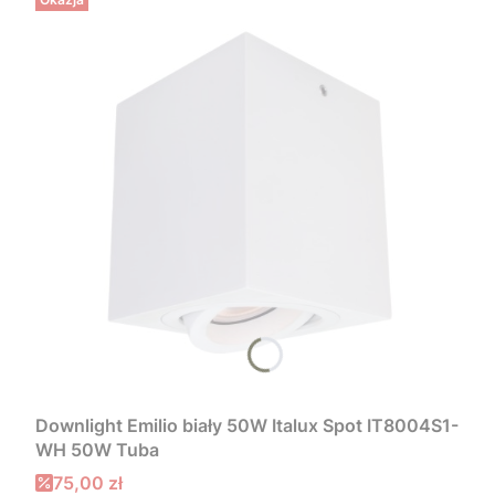
Downlight Emilio biały 50W Italux Spot IT8004S1-
WH 50W Tuba
Cena promocyjna
75,00 zł