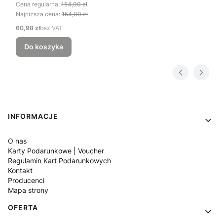
Cena regularna:
154,00 zł
Najniższa cena:
154,00 zł
Cena
60,98 zł
bez VAT
Do koszyka
Linki w stopce
INFORMACJE
O nas
Karty Podarunkowe | Voucher
Regulamin Kart Podarunkowych
Kontakt
Producenci
Mapa strony
OFERTA