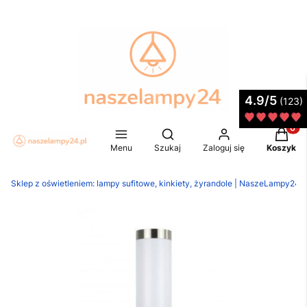
4.9/5
(123)
Produkt
Otwórz wyszukiwarkę
Menu
Szukaj
Zaloguj się
Koszyk
Sklep z oświetleniem: lampy sufitowe, kinkiety, żyrandole | NaszeLampy24.p