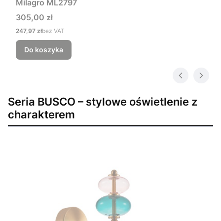
Milagro ML2797
Cena
305,00 zł
Cena
247,97 zł
bez VAT
Do koszyka
Seria BUSCO – stylowe oświetlenie z
charakterem