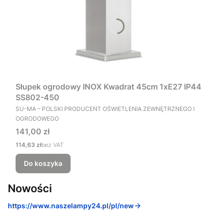
Słupek ogrodowy INOX Kwadrat 45cm 1xE27 IP44
SS802-450
PRODUCENT
SU-MA – POLSKI PRODUCENT OŚWIETLENIA ZEWNĘTRZNEGO I
OGRODOWEGO
Cena
141,00 zł
Cena
114,63 zł
bez VAT
Do koszyka
Nowości
https://www.naszelampy24.pl/pl/new