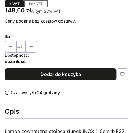
z VAT
bez VAT
Cena
148,00 zł
w tym 23% VAT
w tym
23%
VAT
Ceny podane bez kosztów dostawy.
Ilość
szt.
Dostępność:
duża ilość
Dodaj do koszyka
Czas wysyłki:
24 godziny
Opis
Lampa zewnętrzna stojąca słupek INOX 110cm 1xE27