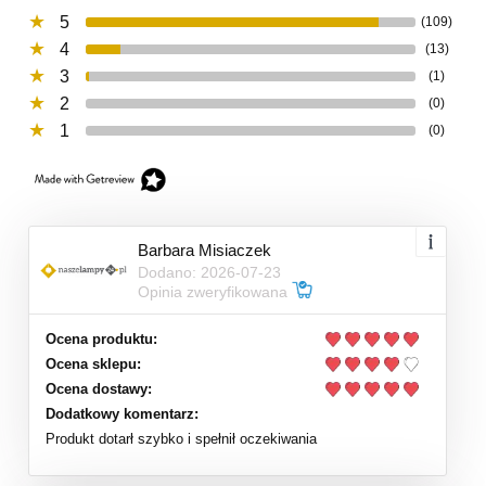
5
(109)
4
(13)
3
(1)
2
(0)
1
(0)
Barbara Misiaczek
Dodano: 2026-07-23
Opinia zweryfikowana
Ocena produktu:
Ocena sklepu:
Ocena dostawy:
Dodatkowy komentarz:
Produkt dotarł szybko i spełnił oczekiwania