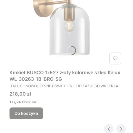
Kinkiet BUSCO 1xE27 złoty kolorowe szkło Italux
WL-30263-1B-BRO-SG
PRODUCENT
ITALUX – NOWOCZESNE OŚWIETLENIE DO KAŻDEGO WNĘTRZA
Cena
218,00 zł
Cena
177,24 zł
bez VAT
Do koszyka