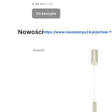
Cena
4,49 zł
bez VAT
Do koszyka
Nowości
https://www.naszelampy24.pl/pl/new
Nowość