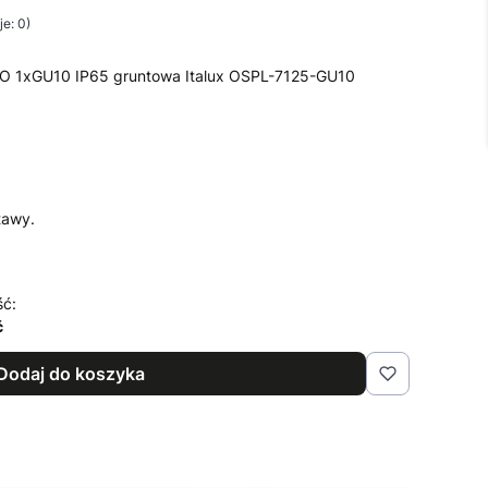
e: 0)
O 1xGU10 IP65 gruntowa Italux OSPL-7125-GU10
tawy.
ść:
ć
Dodaj do koszyka