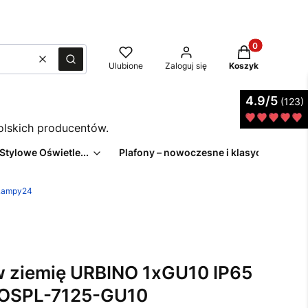
Produkty w kos
Wyczyść
Szukaj
Ulubione
Zaloguj się
Koszyk
4.9/5
(123)
polskich producentów.
 Stylowe Oświetle...
Plafony – nowoczesne i klasyczne pl...
eLampy24
w ziemię URBINO 1xGU10 IP65
x OSPL-7125-GU10