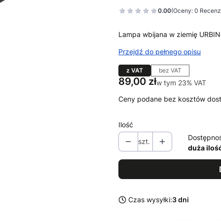
0.00
(Oceny: 0 Recenzj
Lampa wbijana w ziemię URBIN
Przejdź do pełnego opisu
z VAT
bez VAT
Cena
89,00 zł
w tym 23% VAT
w tym
23%
VAT
Ceny podane bez kosztów dos
Ilość
Dostępno
szt.
duża iloś
Czas wysyłki:
3 dni