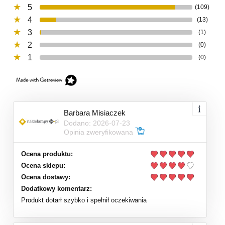
5
(109)
4
(13)
3
(1)
2
(0)
1
(0)
Barbara Misiaczek
Dodano: 2026-07-23
Opinia zweryfikowana
Ocena produktu:
Ocena sklepu:
Ocena dostawy:
Dodatkowy komentarz:
Produkt dotarł szybko i spełnił oczekiwania