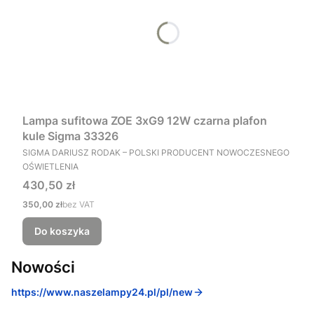
Lampa sufitowa ZOE 3xG9 12W czarna plafon
kule Sigma 33326
PRODUCENT
SIGMA DARIUSZ RODAK – POLSKI PRODUCENT NOWOCZESNEGO
OŚWIETLENIA
Cena
430,50 zł
Cena
350,00 zł
bez VAT
Do koszyka
Nowości
https://www.naszelampy24.pl/pl/new