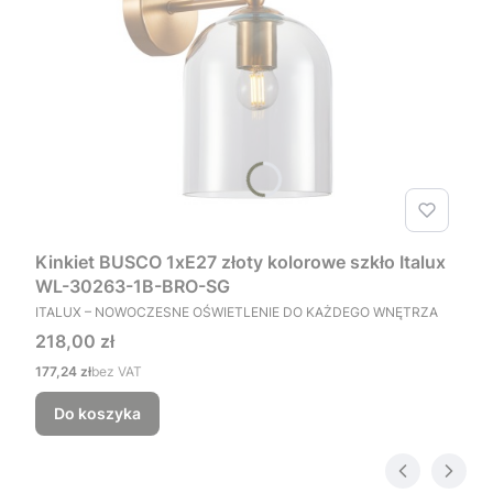
Kinkiet BUSCO 1xE27 złoty kolorowe szkło Italux
WL-30263-1B-BRO-SG
PRODUCENT
ITALUX – NOWOCZESNE OŚWIETLENIE DO KAŻDEGO WNĘTRZA
Cena
218,00 zł
Cena
177,24 zł
bez VAT
Do koszyka