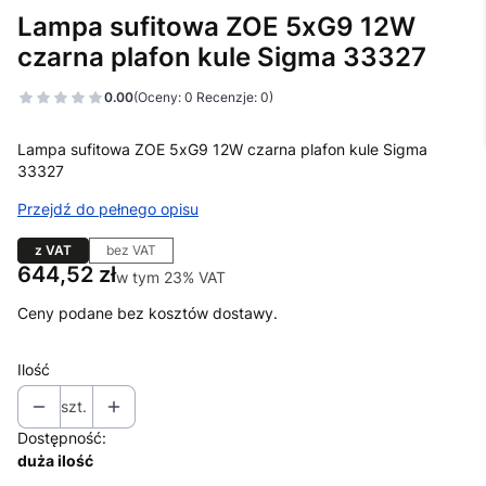
Lampa sufitowa ZOE 5xG9 12W
czarna plafon kule Sigma 33327
0.00
(Oceny: 0 Recenzje: 0)
Lampa sufitowa ZOE 5xG9 12W czarna plafon kule Sigma
33327
Przejdź do pełnego opisu
z VAT
bez VAT
Cena
644,52 zł
w tym 23% VAT
w tym
23%
VAT
Ceny podane bez kosztów dostawy.
Ilość
szt.
Dostępność:
duża ilość