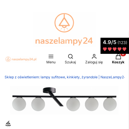
4.9/5
(123)
Produkt
Otwórz wyszukiwarkę
Menu
Szukaj
Zaloguj się
Koszyk
Sklep z oświetleniem: lampy sufitowe, kinkiety, żyrandole | NaszeLampy24.p