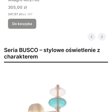
Cena
305,00 zł
Cena
247,97 zł
bez VAT
Do koszyka
Seria BUSCO – stylowe oświetlenie z
charakterem