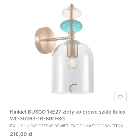
Kinkiet BUSCO 1xE27 złoty kolorowe szkło Italux
WL-30263-1B-BRO-SG
PRODUCENT
ITALUX – NOWOCZESNE OŚWIETLENIE DO KAŻDEGO WNĘTRZA
Cena
218,00 zł