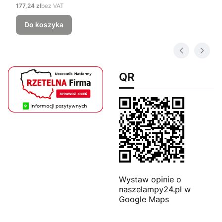
Cena
177,24 zł
bez VAT
Do koszyka
QR
Wystaw opinie o
naszelampy24.pl w
Google Maps