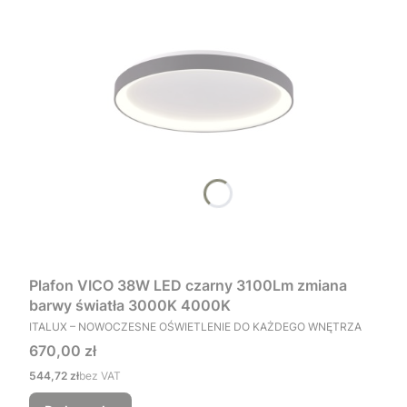
Plafon VICO 38W LED czarny 3100Lm zmiana
barwy światła 3000K 4000K
PRODUCENT
ITALUX – NOWOCZESNE OŚWIETLENIE DO KAŻDEGO WNĘTRZA
Cena
670,00 zł
Cena
544,72 zł
bez VAT