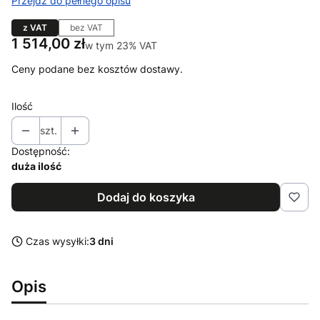
Przejdź do pełnego opisu
z VAT
bez VAT
Cena
1 514,00 zł
w tym 23% VAT
w tym
23%
VAT
Ceny podane bez kosztów dostawy.
Ilość
szt.
Dostępność:
duża ilość
Dodaj do koszyka
Czas wysyłki:
3 dni
Opis