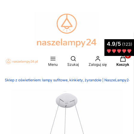
4.9/5
(123)
Produkt
Otwórz wyszukiwarkę
Menu
Szukaj
Zaloguj się
Koszyk
Sklep z oświetleniem: lampy sufitowe, kinkiety, żyrandole | NaszeLampy24.p