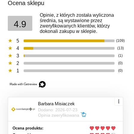
Ocena sklepu
Opinie, z których została wyliczona
średnia, są wystawione przez
4.9
zweryfikowanych klientów, którzy
dokonali zakupu w sklepie.
5
(109)
4
(13)
3
(1)
2
(0)
1
(0)
Barbara Misiaczek
Dodano: 2026-07-23
Opinia zweryfikowana
Ocena produktu: