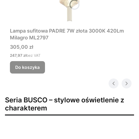
Lampa sufitowa PADRE 7W złota 3000K 420Lm
Milagro ML2797
Cena
305,00 zł
Cena
247,97 zł
bez VAT
Do koszyka
Seria BUSCO – stylowe oświetlenie z
charakterem