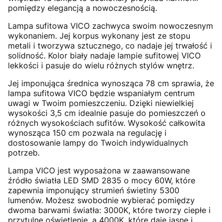
pomiędzy elegancją a nowoczesnością.
Lampa sufitowa VICO zachwyca swoim nowoczesnym
wykonaniem. Jej korpus wykonany jest ze stopu
metali i tworzywa sztucznego, co nadaje jej trwałość i
solidność. Kolor biały nadaje lampie sufitowej VICO
lekkości i pasuje do wielu różnych stylów wnętrz.
Jej imponująca średnica wynosząca 78 cm sprawia, że
lampa sufitowa VICO będzie wspaniałym centrum
uwagi w Twoim pomieszczeniu. Dzięki niewielkiej
wysokości 3,5 cm idealnie pasuje do pomieszczeń o
różnych wysokościach sufitów. Wysokość całkowita
wynosząca 150 cm pozwala na regulację i
dostosowanie lampy do Twoich indywidualnych
potrzeb.
Lampa VICO jest wyposażona w zaawansowane
źródło światła LED SMD 2835 o mocy 60W, które
zapewnia imponujący strumień świetlny 5300
lumenów. Możesz swobodnie wybierać pomiędzy
dwoma barwami światła: 3000K, które tworzy ciepłe i
przytulne oświetlenie, a 4000K, które daje jasne i