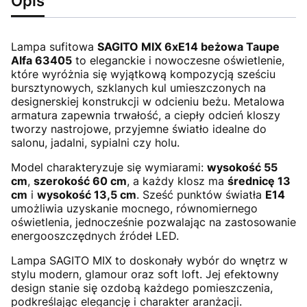
Opis
Lampa sufitowa
SAGITO MIX 6xE14 beżowa Taupe
Alfa 63405
to eleganckie i nowoczesne oświetlenie,
które wyróżnia się wyjątkową kompozycją sześciu
bursztynowych, szklanych kul umieszczonych na
designerskiej konstrukcji w odcieniu beżu. Metalowa
armatura zapewnia trwałość, a ciepły odcień kloszy
tworzy nastrojowe, przyjemne światło idealne do
salonu, jadalni, sypialni czy holu.
Model charakteryzuje się wymiarami:
wysokość 55
cm
,
szerokość 60 cm
, a każdy klosz ma
średnicę 13
cm
i
wysokość 13,5 cm
. Sześć punktów światła
E14
umożliwia uzyskanie mocnego, równomiernego
oświetlenia, jednocześnie pozwalając na zastosowanie
energooszczędnych źródeł LED.
Lampa SAGITO MIX to doskonały wybór do wnętrz w
stylu modern, glamour oraz soft loft. Jej efektowny
design stanie się ozdobą każdego pomieszczenia,
podkreślając elegancję i charakter aranżacji.