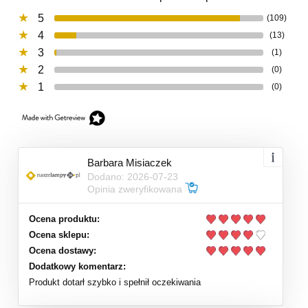
5
(109)
4
(13)
3
(1)
2
(0)
1
(0)
Barbara Misiaczek
Dodano: 2026-07-23
Opinia zweryfikowana
Ocena produktu:
Ocena sklepu:
Ocena dostawy:
Dodatkowy komentarz:
Produkt dotarł szybko i spełnił oczekiwania