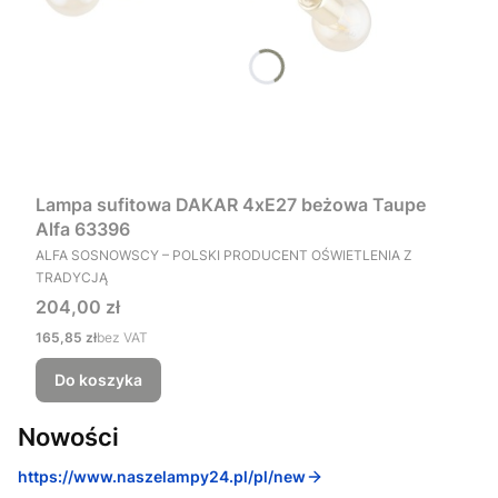
Lampa sufitowa DAKAR 4xE27 beżowa Taupe
Alfa 63396
PRODUCENT
ALFA SOSNOWSCY – POLSKI PRODUCENT OŚWIETLENIA Z
TRADYCJĄ
Cena
204,00 zł
Cena
165,85 zł
bez VAT
Do koszyka
Nowości
https://www.naszelampy24.pl/pl/new