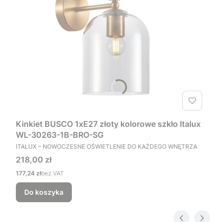
Kinkiet BUSCO 1xE27 złoty kolorowe szkło Italux
WL-30263-1B-BRO-SG
PRODUCENT
ITALUX – NOWOCZESNE OŚWIETLENIE DO KAŻDEGO WNĘTRZA
Cena
218,00 zł
Cena
177,24 zł
bez VAT
Do koszyka