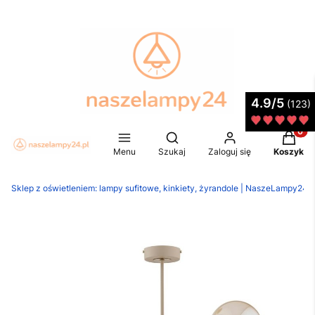
4.9/5
(123)
Produkt
Otwórz wyszukiwarkę
Menu
Szukaj
Zaloguj się
Koszyk
Sklep z oświetleniem: lampy sufitowe, kinkiety, żyrandole | NaszeLampy24.p