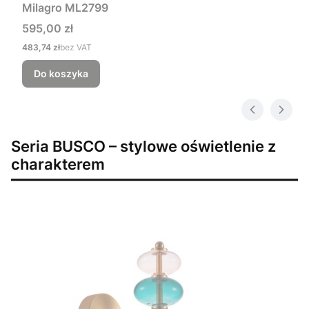
Milagro ML2799
Cena
595,00 zł
Cena
483,74 zł
bez VAT
Do koszyka
Seria BUSCO – stylowe oświetlenie z
charakterem