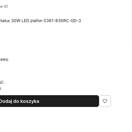
e: 0)
 Italux 30W LED plafon 5361-830RC-GD-3
tawy.
ść:
ć
Dodaj do koszyka