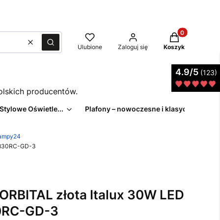
Produkty w kos
Wyczyść
Szukaj
Ulubione
Zaloguj się
Koszyk
4.9/5
(123)
polskich producentów.
 Stylowe Oświetle...
Plafony – nowoczesne i klasyczne pl...
Lampy24
1-830RC-GD-3
ORBITAL złota Italux 30W LED
30RC-GD-3