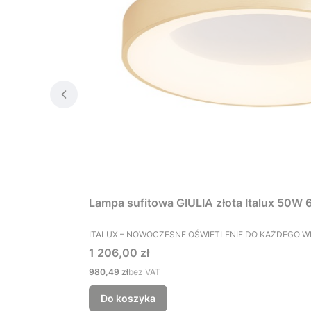
Lampa sufitowa GIULIA złota Italux 50
PRODUCENT
ITALUX – NOWOCZESNE OŚWIETLENIE DO KAŻDEGO 
Cena
1 206,00 zł
Cena
980,49 zł
bez VAT
Do koszyka