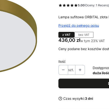
5.00
(Oceny: 1 Recenzj
Lampa sufitowa ORBITAL złota
Przejdź do pełnego opisu
z VAT
bez VAT
Cena
436,00 zł
w tym 23% VAT
w tym
23%
VAT
Ceny podane bez kosztów dos
Ilość
Dostępno
szt.
duża iloś
Czas wysyłki:
3 dni