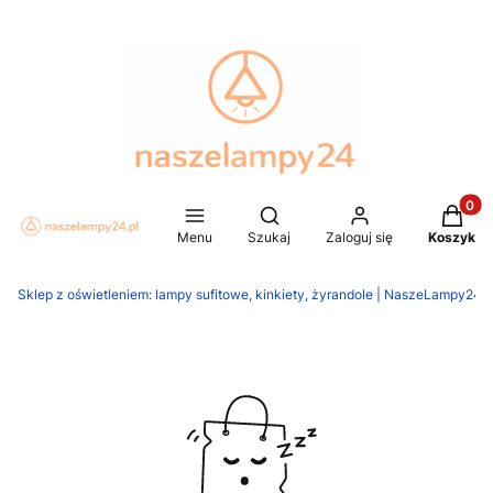
Produkt
Otwórz wyszukiwarkę
Menu
Szukaj
Zaloguj się
Koszyk
Sklep z oświetleniem: lampy sufitowe, kinkiety, żyrandole | NaszeLampy24.p