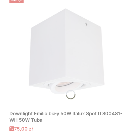
Downlight Emilio biały 50W Italux Spot IT8004S1-
WH 50W Tuba
Cena promocyjna
75,00 zł