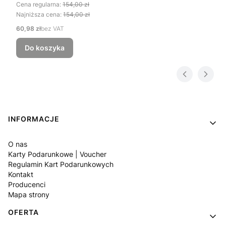
Cena regularna:
154,00 zł
Najniższa cena:
154,00 zł
Cena
60,98 zł
bez VAT
Do koszyka
Linki w stopce
INFORMACJE
O nas
Karty Podarunkowe | Voucher
Regulamin Kart Podarunkowych
Kontakt
Producenci
Mapa strony
OFERTA