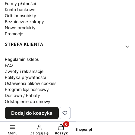
Formy płatności
Konto bankowe
Odbiór osobisty
Bezpieczne zakupy
Nowe produkty
Promocje
STREFA KLIENTA
Regulamin sklepu
FAQ
Zwroty i reklamacje
Polityka prywatności
Ustawienia plików cookies
Program lojalnościowy
Dostawa / Rabaty
Odstąpienie do umowy
Blog
Dodaj do koszyka
Kontakt z nami
Produkty w koszyku: 0. Zobacz sz
Sklep internetowy
Shoper.pl
Menu
Zaloguj się
Koszyk