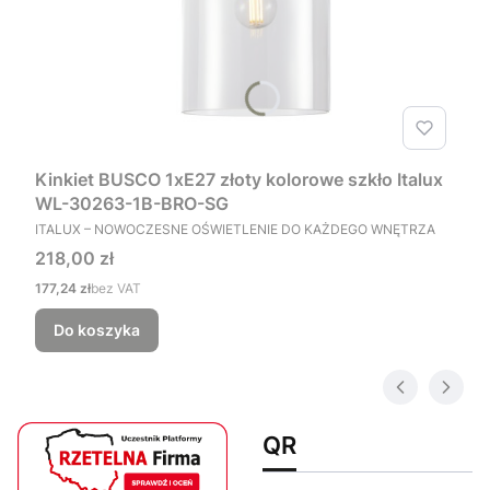
Kinkiet BUSCO 1xE27 złoty kolorowe szkło Italux
WL-30263-1B-BRO-SG
PRODUCENT
ITALUX – NOWOCZESNE OŚWIETLENIE DO KAŻDEGO WNĘTRZA
Cena
218,00 zł
Cena
177,24 zł
bez VAT
Do koszyka
QR