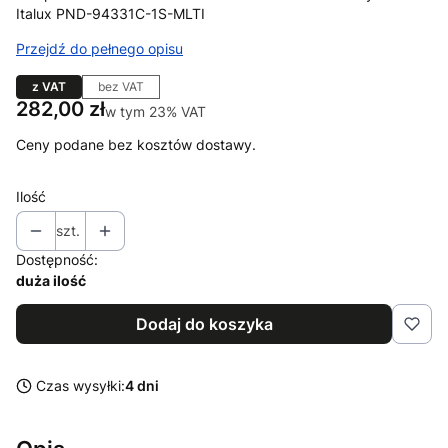
Italux PND-94331C-1S-MLTI
Przejdź do pełnego opisu
z VAT
bez VAT
Cena
282,00 zł
w tym 23% VAT
w tym
23%
VAT
Ceny podane bez kosztów dostawy.
Ilość
szt.
Dostępność:
duża ilość
Dodaj do koszyka
Czas wysyłki:
4 dni