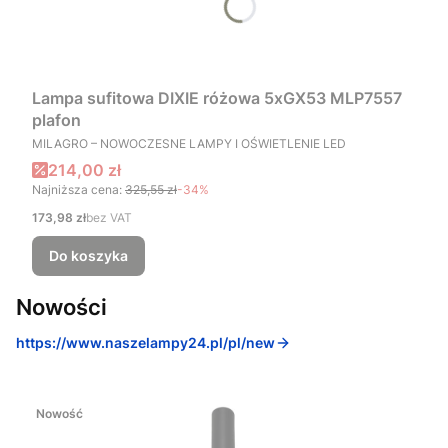
Lampa sufitowa DIXIE różowa 5xGX53 MLP7557
plafon
PRODUCENT
MILAGRO – NOWOCZESNE LAMPY I OŚWIETLENIE LED
Cena promocyjna
214,00 zł
Najniższa cena:
325,55 zł
-34%
Cena
173,98 zł
bez VAT
Do koszyka
Nowości
https://www.naszelampy24.pl/pl/new
Nowość