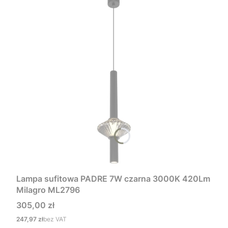
Lampa sufitowa PADRE 7W czarna 3000K 420Lm
Milagro ML2796
Cena
305,00 zł
Cena
247,97 zł
bez VAT