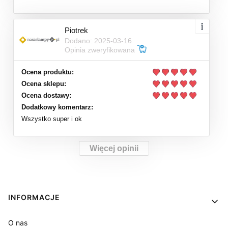
Piotrek
Dodano: 2025-03-16
Opinia zweryfikowana
Ocena produktu:
Ocena sklepu:
Ocena dostawy:
Dodatkowy komentarz:
Wszystko super i ok
Więcej opinii
Linki w stopce
INFORMACJE
O nas