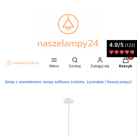
4.9/5
(123)
Produkt
Otwórz wyszukiwarkę
Menu
Szukaj
Zaloguj się
Koszyk
Sklep z oświetleniem: lampy sufitowe, kinkiety, żyrandole | NaszeLampy24.p