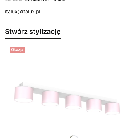
italux@italux.pl
Stwórz stylizację
Okazja