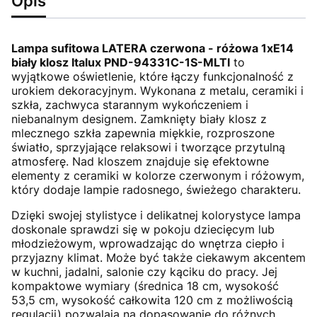
Opis
Lampa sufitowa LATERA czerwona - różowa 1xE14
biały klosz Italux PND-94331C-1S-MLTI
to
wyjątkowe oświetlenie, które łączy funkcjonalność z
urokiem dekoracyjnym. Wykonana z metalu, ceramiki i
szkła, zachwyca starannym wykończeniem i
niebanalnym designem. Zamknięty biały klosz z
mlecznego szkła zapewnia miękkie, rozproszone
światło, sprzyjające relaksowi i tworzące przytulną
atmosferę. Nad kloszem znajduje się efektowne
elementy z ceramiki w kolorze czerwonym i różowym,
który dodaje lampie radosnego, świeżego charakteru.
Dzięki swojej stylistyce i delikatnej kolorystyce lampa
doskonale sprawdzi się w pokoju dziecięcym lub
młodzieżowym, wprowadzając do wnętrza ciepło i
przyjazny klimat. Może być także ciekawym akcentem
w kuchni, jadalni, salonie czy kąciku do pracy. Jej
kompaktowe wymiary (średnica 18 cm, wysokość
53,5 cm, wysokość całkowita 120 cm z możliwością
regulacji) pozwalają na dopasowanie do różnych