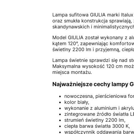
Lampa sufitowa GIULIA marki Italux
oraz smukła konstrukcja sprawiają,
skandynawskich i minimalistycznych
Model GIULIA został wykonany z al
kątem 120°, zapewniając komfortow
świetlny 2200 lm i przyjemną, ciep
Lampa świetnie sprawdzi się nad st
Maksymalna wysokość 120 cm może 
miejsca montażu.
Najważniejsze cechy lampy G
nowoczesna, pierścieniowa fo
kolor biały,
wykonanie z aluminium i akrylu
zintegrowane źródło światła 
strumień świetlny 2200 lm,
ciepła barwa światła 3000 K,
współczynnik oddawania barw