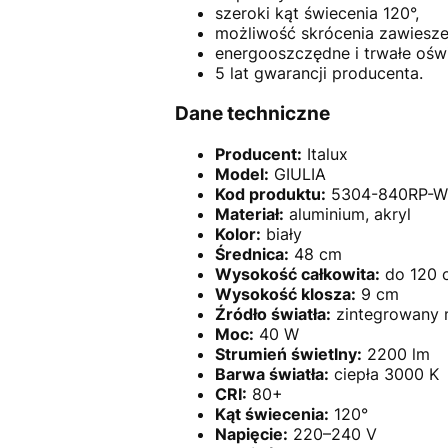
szeroki kąt świecenia 120°,
możliwość skrócenia zawiesze
energooszczędne i trwałe oświ
5 lat gwarancji producenta.
Dane techniczne
Producent:
Italux
Model:
GIULIA
Kod produktu:
5304-840RP-W
Materiał:
aluminium, akryl
Kolor:
biały
Średnica:
48 cm
Wysokość całkowita:
do 120 
Wysokość klosza:
9 cm
Źródło światła:
zintegrowany 
Moc:
40 W
Strumień świetlny:
2200 lm
Barwa światła:
ciepła 3000 K
CRI:
80+
Kąt świecenia:
120°
Napięcie:
220–240 V