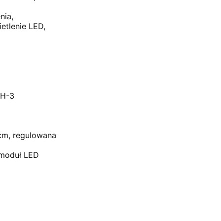
nia,
etlenie LED,
H-3
cm, regulowana
moduł LED