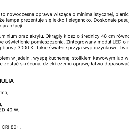
 to nowoczesna oprawa wisząca o minimalistycznej, pierści
 że lampa prezentuje się lekko i elegancko. Doskonale pas
 aranżacji.
uminium oraz akrylu. Okrągły klosz o średnicy 48 cm równ
e oświetlenie pomieszczenia. Zintegrowany moduł LED o 
łą barwę 3000 K. Takie światło sprzyja wypoczynkowi i two
ołem w jadalni, wyspą kuchenną, stolikiem kawowym lub w c
zostać skrócona, dzięki czemu oprawę łatwo dopasować
IULIA
rma,
,
LED 40 W,
 CRI 80+,