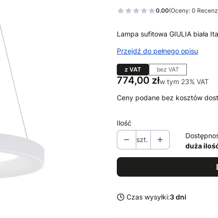
0.00
(Oceny: 0 Recenzj
Lampa sufitowa GIULIA biała 
Przejdź do pełnego opisu
z VAT
bez VAT
Cena
774,00 zł
w tym 23% VAT
w tym
23%
VAT
Ceny podane bez kosztów dos
Ilość
Dostępno
szt.
duża iloś
Czas wysyłki:
3 dni