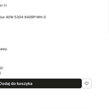
e: 0)
Italux 40W 5304-840RP-WH-3
tawy.
ść:
ć
Dodaj do koszyka