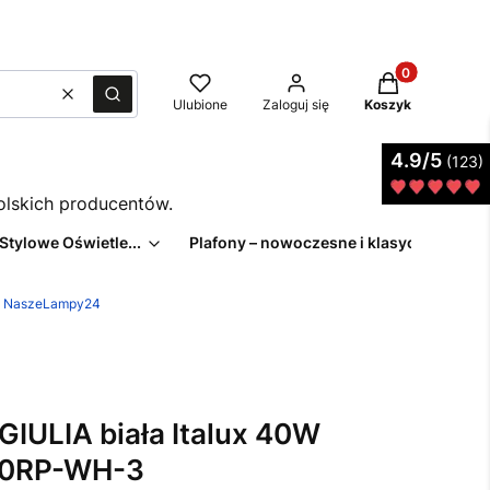
Produkty w kos
Wyczyść
Szukaj
Ulubione
Zaloguj się
Koszyk
4.9/5
(123)
polskich producentów.
 Stylowe Oświetle...
Plafony – nowoczesne i klasyczne pl...
z | NaszeLampy24
GIULIA biała Italux 40W
40RP-WH-3