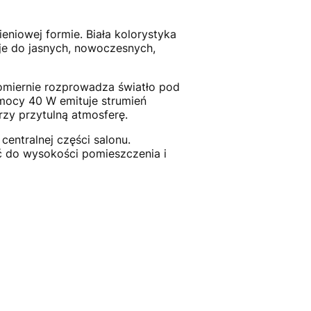
eniowej formie. Biała kolorystyka
uje do jasnych, nowoczesnych,
omiernie rozprowadza światło pod
mocy 40 W emituje strumień
rzy przytulną atmosferę.
entralnej części salonu.
 do wysokości pomieszczenia i