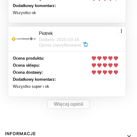
Dodatkowy komentarz:
Wszystko ok
Piotrek
Dodano: 2025-03-16
Opinia zweryfikowana
Ocena produktu:
Ocena sklepu:
Ocena dostawy:
Dodatkowy komentarz:
Wszystko super i ok
Więcej opinii
Linki w stopce
INFORMACJE