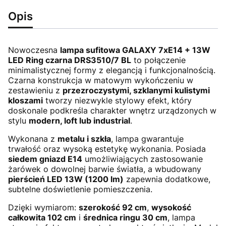
Opis
Nowoczesna
lampa sufitowa GALAXY 7xE14 + 13W
LED Ring czarna DRS3510/7 BL
to połączenie
minimalistycznej formy z elegancją i funkcjonalnością.
Czarna konstrukcja w matowym wykończeniu w
zestawieniu z
przezroczystymi, szklanymi kulistymi
kloszami
tworzy niezwykle stylowy efekt, który
doskonale podkreśla charakter wnętrz urządzonych w
stylu
modern, loft lub industrial
.
Wykonana z
metalu i szkła
, lampa gwarantuje
trwałość oraz wysoką estetykę wykonania. Posiada
siedem gniazd E14
umożliwiających zastosowanie
żarówek o dowolnej barwie światła, a wbudowany
pierścień LED 13W (1200 lm)
zapewnia dodatkowe,
subtelne doświetlenie pomieszczenia.
Dzięki wymiarom:
szerokość 92 cm
,
wysokość
całkowita 102 cm
i
średnica ringu 30 cm
, lampa