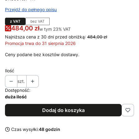
Przejdź do pełnego opisu
z VAT
bez VAT
484,00 zł
w tym 23% VAT
w tym
23%
VAT
Najniższa cena z 30 dni przed obniżką:
484,00 zł
Promocja trwa do 31 sierpnia 2026
Ceny podane bez kosztów dostawy.
Ilość
szt.
Dostępność:
duża ilość
Dodaj do koszyka
Czas wysyłki:
48 godzin