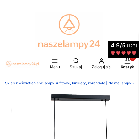
4.9/5
(123)
Produkt
Otwórz wyszukiwarkę
Menu
Szukaj
Zaloguj się
Koszyk
Sklep z oświetleniem: lampy sufitowe, kinkiety, żyrandole | NaszeLampy24.p