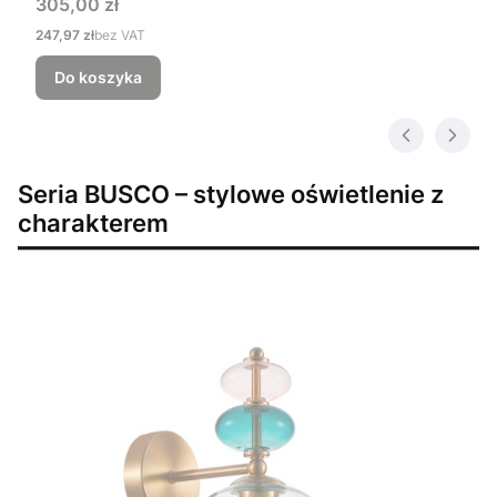
Cena
305,00 zł
Cena
247,97 zł
bez VAT
Do koszyka
Seria BUSCO – stylowe oświetlenie z
charakterem