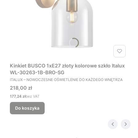
Kinkiet BUSCO 1xE27 złoty kolorowe szkło Italux
WL-30263-1B-BRO-SG
PRODUCENT
ITALUX – NOWOCZESNE OŚWIETLENIE DO KAŻDEGO WNĘTRZA
Cena
218,00 zł
Cena
177,24 zł
bez VAT
Do koszyka