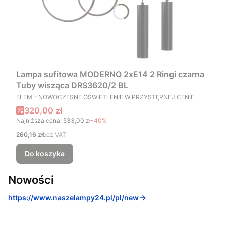
Lampa sufitowa MODERNO 2xE14 2 Ringi czarna
Tuby wisząca DRS3620/2 BL
PRODUCENT
ELEM – NOWOCZESNE OŚWIETLENIE W PRZYSTĘPNEJ CENIE
Cena promocyjna
320,00 zł
Najniższa cena:
533,00 zł
-40%
Cena
260,16 zł
bez VAT
Do koszyka
Nowości
https://www.naszelampy24.pl/pl/new