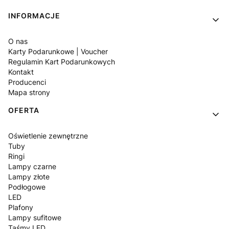
Linki w stopce
INFORMACJE
O nas
Karty Podarunkowe | Voucher
Regulamin Kart Podarunkowych
Kontakt
Producenci
Mapa strony
OFERTA
Oświetlenie zewnętrzne
Tuby
Ringi
Lampy czarne
Lampy złote
Podłogowe
LED
Plafony
Lampy sufitowe
Taśmy LED