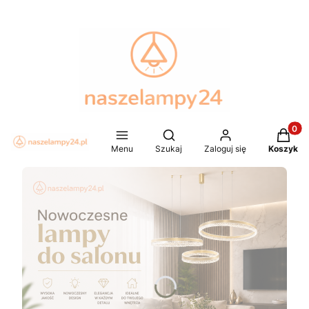
Produkt
Otwórz wyszukiwarkę
Menu
Szukaj
Zaloguj się
Koszyk