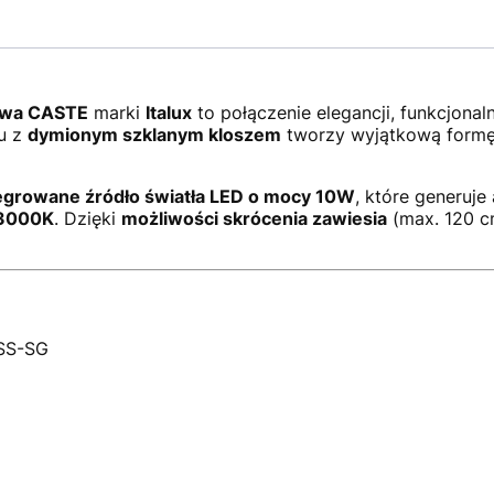
owa CASTE
marki
Italux
to połączenie elegancji, funkcjonal
u z
dymionym
szklanym kloszem
tworzy wyjątkową formę,
egrowane źródło światła LED o mocy 10W
, które generuje
 3000K
. Dzięki
możliwości skrócenia zawiesia
(max. 120 cm
SS-SG