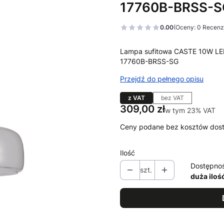
17760B-BRSS-S
0.00
(Oceny: 0 Recenzj
Lampa sufitowa CASTE 10W LED
17760B-BRSS-SG
Przejdź do pełnego opisu
z VAT
bez VAT
Cena
309,00 zł
w tym 23% VAT
w tym
23%
VAT
Ceny podane bez kosztów dos
Ilość
Dostępno
szt.
duża iloś