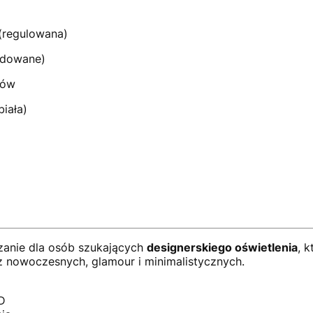
(regulowana)
dowane)
nów
iała)
anie dla osób szukających
designerskiego oświetlenia
, k
z nowoczesnych, glamour i minimalistycznych.
D