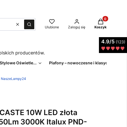
Produkty w kos
Wyczyść
Szukaj
Ulubione
Zaloguj się
Koszyk
4.9/5
(123)
polskich producentów.
 Stylowe Oświetle...
Plafony – nowoczesne i klasyczne pl...
z | NaszeLampy24
 CASTE 10W LED złota
850Lm 3000K Italux PND-