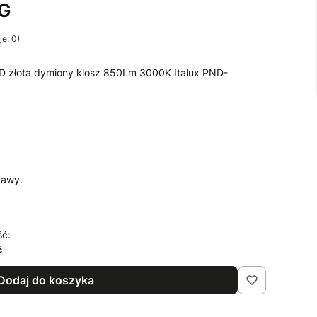
G
e: 0)
 złota dymiony klosz 850Lm 3000K Italux PND-
tawy.
ść:
ć
Dodaj do koszyka