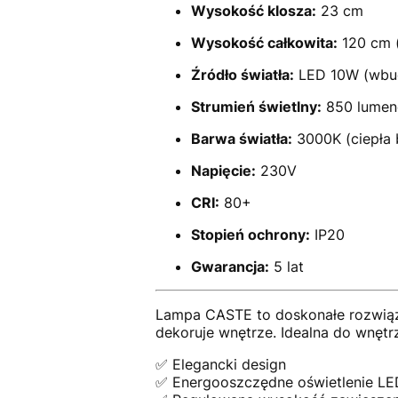
Wysokość klosza:
23 cm
Wysokość całkowita:
120 cm 
Źródło światła:
LED 10W (wbu
Strumień świetlny:
850 lume
Barwa światła:
3000K (ciepła b
Napięcie:
230V
CRI:
80+
Stopień ochrony:
IP20
Gwarancja:
5 lat
Lampa CASTE to doskonałe rozwiąz
dekoruje wnętrze. Idealna do wnętr
✅ Elegancki design
✅ Energooszczędne oświetlenie LE