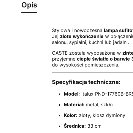
Opis
Stylowa i nowoczesna
lampa sufit
Jej
złote wykończenie
w połączeni
salonu, sypialni, kuchni lub jadalni.
CASTE została wyposażona w
zint
przyjemne
ciepłe światło o barwie
do wysokości pomieszczenia.
Specyfikacja techniczna:
Model:
Italux PND-17760B-BR
Materiał:
metal, szkło
Kolor:
złoty, klosz dymiony
Średnica:
33 cm