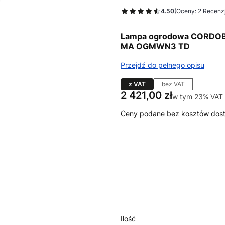
4.50
(Oceny: 2 Recenzj
Lampa ogrodowa CORDOBA I
MA OGMWN3 TD
Przejdź do pełnego opisu
z VAT
bez VAT
Cena
2 421,00 zł
w tym 23% VAT
w tym
23%
VAT
Ceny podane bez kosztów dos
Wybierz wariant produktu:
Poszczególne warianty mogą ró
*
kolor armatury
Wybierz
Ilość