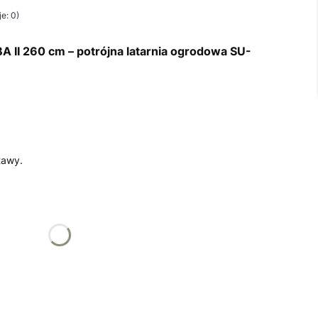
e: 0)
I 260 cm – potrójna latarnia ogrodowa SU-
tawy.
żnić się ceną