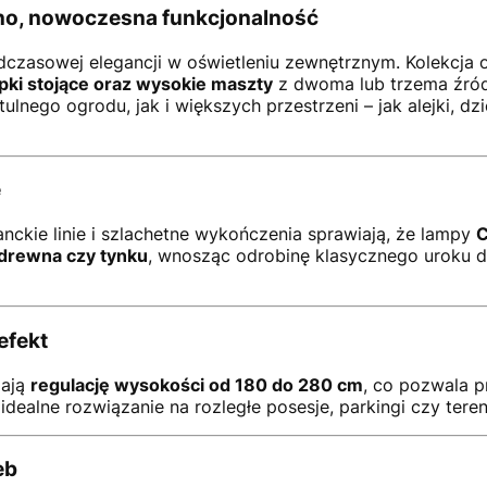
no, nowoczesna funkcjonalność
dczasowej elegancji w oświetleniu zewnętrznym. Kolekcja
upki stojące oraz wysokie maszty
z dwoma lub trzema źródł
nego ogrodu, jak i większych przestrzeni – jak alejki, dzi
e
ganckie linie i szlachetne wykończenia sprawiają, że lampy
C
 drewna czy tynku
, wnosząc odrobinę klasycznego uroku 
efekt
iają
regulację wysokości od 180 do 280 cm
, co pozwala 
idealne rozwiązanie na rozległe posesje, parkingi czy teren
eb