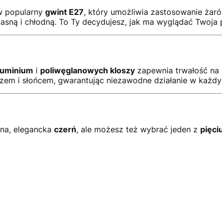
w popularny
gwint E27
, który umożliwia zastosowanie żar
 jasną i chłodną. To Ty decydujesz, jak ma wyglądać Twoja
luminium
i
poliwęglanowych kloszy
zapewnia trwałość na d
rozem i słońcem, gwarantując niezawodne działanie w każd
na, elegancka
czerń
, ale możesz też wybrać jeden z
pięci