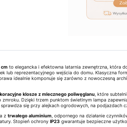
 cm
to elegancka i efektowna latarnia zewnętrzna, która d
żek lub reprezentacyjnego wejścia do domu. Klasyczna for
prawa idealnie komponuje się zarówno z nowoczesną archit
ekoracyjne klosze z mlecznego poliwęglanu
, które subteln
 zmroku. Dzięki trzem punktom świetlnym lampa zapewnia
ie sprawdza się przy alejkach ogrodowych, na podjazdach c
ła z
trwałego aluminium
, odpornego na działanie czynnikó
atury. Stopień ochrony
IP23
gwarantuje bezpieczne użytko