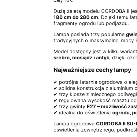
Dużą zaletą modelu CORDOBA II je
180 cm do 280 cm
. Dzięki temu la
fragmenty ogrodu lub podjazdu.
Lampa posiada trzy popularne
gwin
tradycyjnych o maksymalnej mocy 6
Model dostępny jest w kilku warian
srebro, mosiądz i antyk
, dzięki cz
Najważniejsze cechy lampy
✔ potrójna latarnia ogrodowa o ele
✔ solidna konstrukcja z aluminium
✔ trzy klosze z mlecznego poliwęgl
✔ regulowana wysokość masztu o
✔ trzy gwinty
E27 – możliwość za
✔ idealna do oświetlenia
ogrodu, po
Lampa ogrodowa
CORDOBA II SU
oświetlenia zewnętrznego, podkreśl