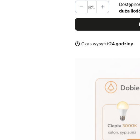
Dostępno
szt.
duża iloś
Czas wysyłki:
24 godziny