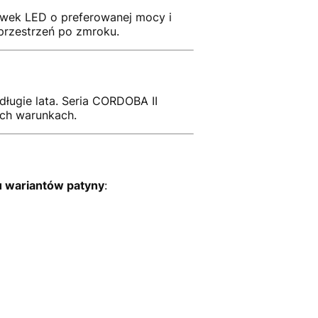
ówek LED o preferowanej mocy i
 przestrzeń po zmroku.
ługie lata. Seria CORDOBA II
ych warunkach.
u wariantów patyny
: