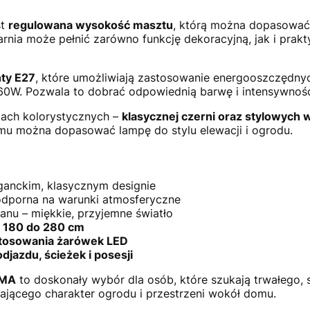
st
regulowana wysokość masztu
, którą można dopasować 
tarnia może pełnić zarówno funkcję dekoracyjną, jak i prak
ty E27
, które umożliwiają zastosowanie energooszczędn
0W. Pozwala to dobrać odpowiednią barwę i intensywność 
tach kolorystycznych –
klasycznej czerni oraz stylowych
emu można dopasować lampę do stylu elewacji i ogrodu.
ganckim, klasycznym designie
 odporna na warunki atmosferyczne
anu – miękkie, przyjemne światło
d
180 do 280 cm
stosowania żarówek LED
djazdu, ścieżek i posesji
-MA
to doskonały wybór dla osób, które szukają trwałego, 
ającego charakter ogrodu i przestrzeni wokół domu.