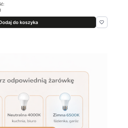
ść:
ć
Dodaj do koszyka