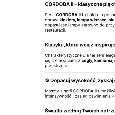
CORDOBA II – klasyczne pięk
Seria
CORDOBA II
to hołd dla pona
opraw:
kinkiety, lampy wiszące, sł
dopasujesz lampy zarówno do przytul
restauracji.
Klasyka, która wciąż inspiruj
Charakterystyczne dla tej serii ele
się z elewacjami z
cegły, kamienia,
przestrzeni.
⚙️
Dopasuj wysokość, zyskaj 
Maszty z serii CORDOBA II umożliw
intensywność i zasięg oświetlenia – 
Światło według Twoich potrz