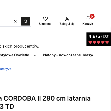
Produkty w kos
Wyczyść
Szukaj
Ulubione
Zaloguj się
Koszyk
4.9/5
(123)
polskich producentów.
 Stylowe Oświetle...
Plafony – nowoczesne i klasyczne pl...
eLampy24
 CORDOBA II 280 cm latarnia
3 TD