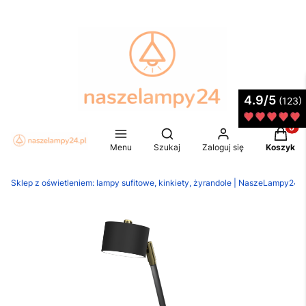
4.9/5
(123)
Produkt
Otwórz wyszukiwarkę
Menu
Szukaj
Zaloguj się
Koszyk
Sklep z oświetleniem: lampy sufitowe, kinkiety, żyrandole | NaszeLampy24.p