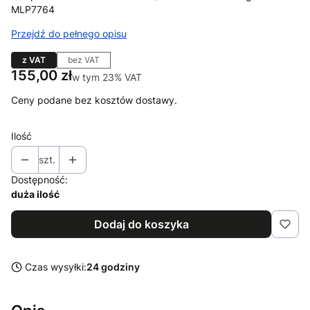
MLP7764
Przejdź do pełnego opisu
z VAT
bez VAT
Cena
155,00 zł
w tym 23% VAT
w tym
23%
VAT
Ceny podane bez kosztów dostawy.
Ilość
szt.
Dostępność:
duża ilość
Dodaj do koszyka
Czas wysyłki:
24 godziny