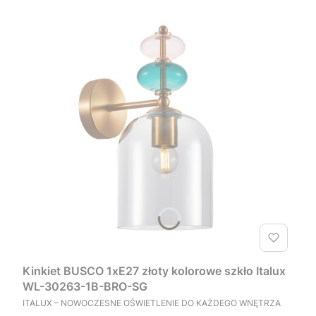
Kinkiet BUSCO 1xE27 złoty kolorowe szkło Italux
WL-30263-1B-BRO-SG
PRODUCENT
ITALUX – NOWOCZESNE OŚWIETLENIE DO KAŻDEGO WNĘTRZA