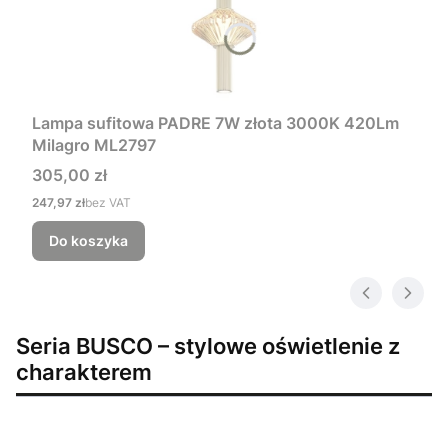
Lampa sufitowa PADRE 7W złota 3000K 420Lm
Milagro ML2797
Cena
305,00 zł
Cena
247,97 zł
bez VAT
Do koszyka
Seria BUSCO – stylowe oświetlenie z
charakterem