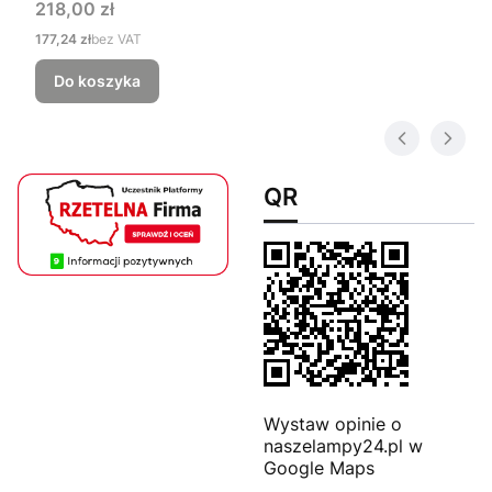
Cena
218,00 zł
Cena
177,24 zł
bez VAT
Do koszyka
QR
Wystaw opinie o
naszelampy24.pl w
Google Maps