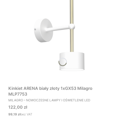
Kinkiet ARENA biały złoty 1xGX53 Milagro
MLP7753
PRODUCENT
MILAGRO – NOWOCZESNE LAMPY I OŚWIETLENIE LED
Cena
122,00 zł
Cena
99,19 zł
bez VAT