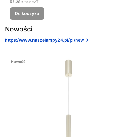
Cena
55,28 zł
bez VAT
Do koszyka
Nowości
https://www.naszelampy24.pl/pl/new
Nowość