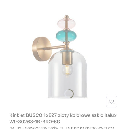
Kinkiet BUSCO 1xE27 złoty kolorowe szkło Italux
WL-30263-1B-BRO-SG
PRODUCENT
ITALUX – NOWOCZESNE OŚWIETLENIE DO KAŻDEGO WNĘTRZA