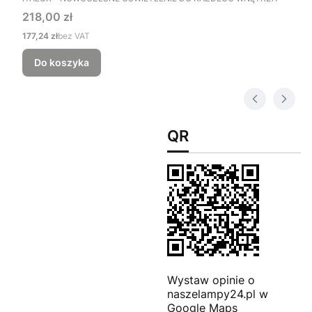
Cena
218,00 zł
Cena
177,24 zł
bez VAT
Do koszyka
QR
Wystaw opinie o
naszelampy24.pl w
Google Maps