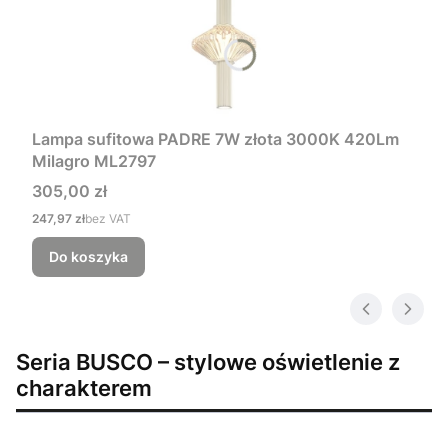
Lampa sufitowa PADRE 7W złota 3000K 420Lm
Milagro ML2797
Cena
305,00 zł
Cena
247,97 zł
bez VAT
Do koszyka
Seria BUSCO – stylowe oświetlenie z
charakterem