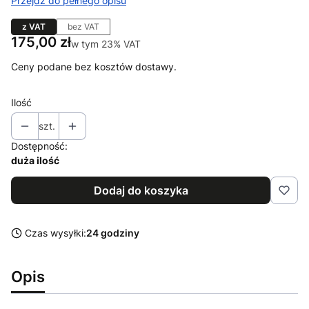
Przejdź do pełnego opisu
z VAT
bez VAT
Cena
175,00 zł
w tym 23% VAT
w tym
23%
VAT
Ceny podane bez kosztów dostawy.
Ilość
szt.
Dostępność:
duża ilość
Dodaj do koszyka
Czas wysyłki:
24 godziny
Opis