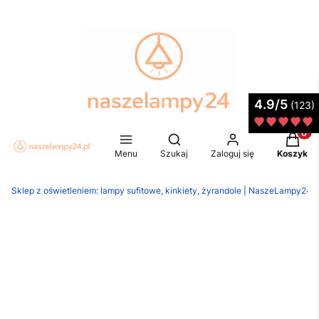
4.9/5
(123)
Produkt
Otwórz wyszukiwarkę
Menu
Szukaj
Zaloguj się
Koszyk
Sklep z oświetleniem: lampy sufitowe, kinkiety, żyrandole | NaszeLampy24.p