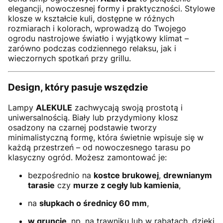
elegancji, nowoczesnej formy i praktyczności. Stylowe
klosze w kształcie kuli, dostępne w różnych
rozmiarach i kolorach, wprowadzą do Twojego
ogrodu nastrojowe światło i wyjątkowy klimat –
zarówno podczas codziennego relaksu, jak i
wieczornych spotkań przy grillu.
Design, który pasuje wszędzie
Lampy
ALEKULE
zachwycają swoją prostotą i
uniwersalnością. Biały lub przydymiony klosz
osadzony na czarnej podstawie tworzy
minimalistyczną formę, która świetnie wpisuje się w
każdą przestrzeń – od nowoczesnego tarasu po
klasyczny ogród. Możesz zamontować je:
bezpośrednio na
kostce brukowej
,
drewnianym
tarasie
czy
murze z cegły lub kamienia
,
na
słupkach o średnicy 60 mm
,
w gruncie
, np. na trawniku lub w rabatach, dzięki