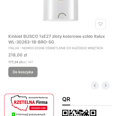
Kinkiet BUSCO 1xE27 złoty kolorowe szkło Italux
WL-30263-1B-BRO-SG
PRODUCENT
ITALUX – NOWOCZESNE OŚWIETLENIE DO KAŻDEGO WNĘTRZA
Cena
218,00 zł
Cena
177,24 zł
bez VAT
Do koszyka
QR