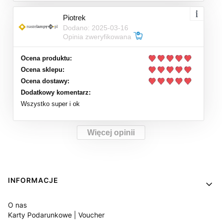
Piotrek
Dodano: 2025-03-16
Opinia zweryfikowana
Ocena produktu:
Ocena sklepu:
Ocena dostawy:
Dodatkowy komentarz:
Wszystko super i ok
Więcej opinii
Linki w stopce
INFORMACJE
O nas
Karty Podarunkowe | Voucher