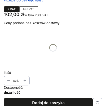
Przejdź do pełnego opisu
z VAT
bez VAT
Cena
102,00 zł
w tym 23% VAT
w tym
23%
VAT
Ceny podane bez kosztów dostawy.
Wybierz wariant produktu:
Poszczególne warianty mogą różnić się ceną
*
klosz
Wybierz
Ilość
szt.
Dostępność:
duża ilość
Dodaj do koszyka