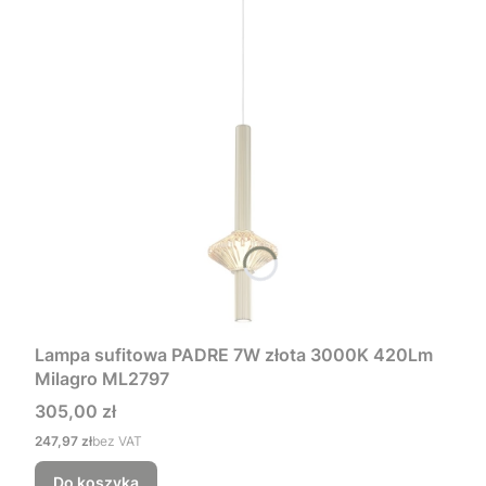
Lampa sufitowa PADRE 7W złota 3000K 420Lm
Milagro ML2797
Cena
305,00 zł
Cena
247,97 zł
bez VAT
Do koszyka