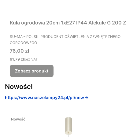
Kula ogrodowa 20cm 1xE27 IP44 Alekule G 200 Z
PRODUCENT
SU-MA – POLSKI PRODUCENT OŚWIETLENIA ZEWNĘTRZNEGO I
OGRODOWEGO
Cena
76,00 zł
Cena
61,79 zł
bez VAT
Zobacz produkt
Nowości
https://www.naszelampy24.pl/pl/new
Nowość