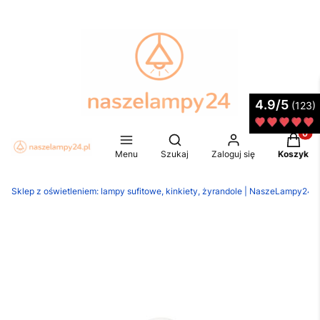
4.9/5
(123)
Produkt
Otwórz wyszukiwarkę
Menu
Szukaj
Zaloguj się
Koszyk
Sklep z oświetleniem: lampy sufitowe, kinkiety, żyrandole | NaszeLampy24.p