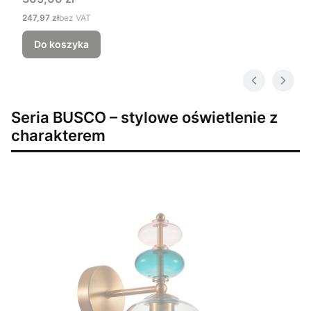
Cena
247,97 zł
bez VAT
Do koszyka
Seria BUSCO – stylowe oświetlenie z
charakterem