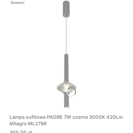
Nowość
Lampa sufitowa PADRE 7W czarna 3000K 420Lm
Milagro ML2796
Cena
305,00 zł