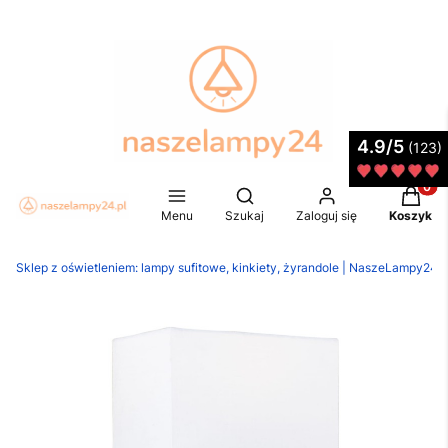
4.9/5
(123)
Produkt
Otwórz wyszukiwarkę
Menu
Szukaj
Zaloguj się
Koszyk
Sklep z oświetleniem: lampy sufitowe, kinkiety, żyrandole | NaszeLampy24.p