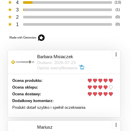
4
(13)
3
(1)
2
(0)
1
(0)
Barbara Misiaczek
Dodano: 2026-07-23
Opinia zweryfikowana
Ocena produktu:
Ocena sklepu:
Ocena dostawy:
Dodatkowy komentarz:
Produkt dotarł szybko i spełnił oczekiwania
Mariusz