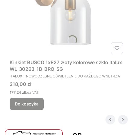
Kinkiet BUSCO 1xE27 złoty kolorowe szkło Italux
WL-30263-1B-BRO-SG
PRODUCENT
ITALUX – NOWOCZESNE OŚWIETLENIE DO KAŻDEGO WNĘTRZA
Cena
218,00 zł
Cena
177,24 zł
bez VAT
Do koszyka