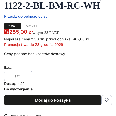
Kinkiet NORTE biały abażur Italux flex włącznik
1122-2-BL-BM-RC-WH
Przejdź do pełnego opisu
z VAT
bez VAT
285,00 zł
w tym 23% VAT
w tym
23%
VAT
Najniższa cena z 30 dni przed obniżką:
407,00 zł
Promocja trwa do 28 grudnia 2029
Ceny podane bez kosztów dostawy.
Ilość
szt.
Dostępność:
Do wyczerpania
Dodaj do koszyka