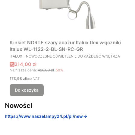
Kinkiet NORTE szary abażur Italux flex włączniki
Italux WL-1122-2-BL-SN-RC-GR
PRODUCENT
ITALUX – NOWOCZESNE OŚWIETLENIE DO KAŻDEGO WNĘTRZA
Cena promocyjna
214,00 zł
Najniższa cena:
428,00 zł
-50%
Cena
173,98 zł
bez VAT
Do koszyka
Nowości
https://www.naszelampy24.pl/pl/new