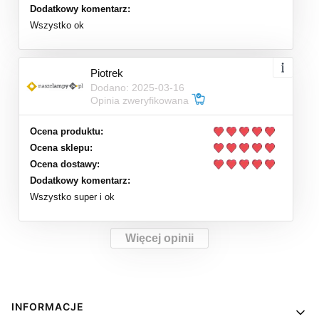
Dodatkowy komentarz:
Wszystko ok
Piotrek
Dodano: 2025-03-16
Opinia zweryfikowana
Ocena produktu:
Ocena sklepu:
Ocena dostawy:
Dodatkowy komentarz:
Wszystko super i ok
Więcej opinii
Linki w stopce
INFORMACJE