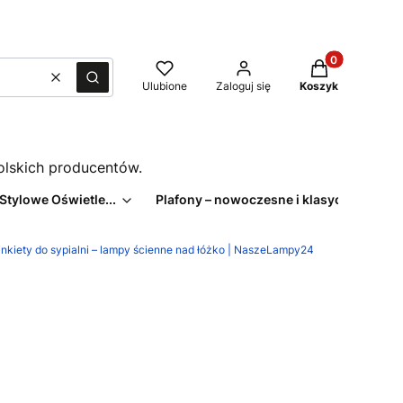
Produkty w kos
Wyczyść
Szukaj
Ulubione
Zaloguj się
Koszyk
polskich producentów.
 Stylowe Oświetle...
Plafony – nowoczesne i klasyczne pl...
inkiety do sypialni – lampy ścienne nad łóżko | NaszeLampy24