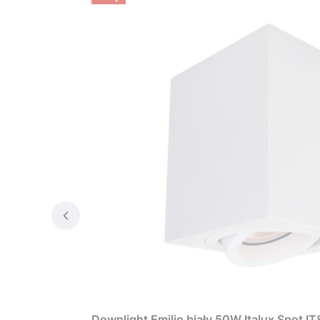
Downlight Emilio biały 50W Italux Spot