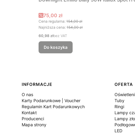
Cena promocyjna
75,00 zł
Cena regularna:
154,00 zł
Najniższa cena:
154,00 zł
Cena
60,98 zł
bez VAT
Do koszyka
Linki w stopce
INFORMACJE
OFERTA
O nas
Oświetlen
Karty Podarunkowe | Voucher
Tuby
Regulamin Kart Podarunkowych
Ringi
Kontakt
Lampy cz
Producenci
Lampy zło
Mapa strony
Podłogow
LED