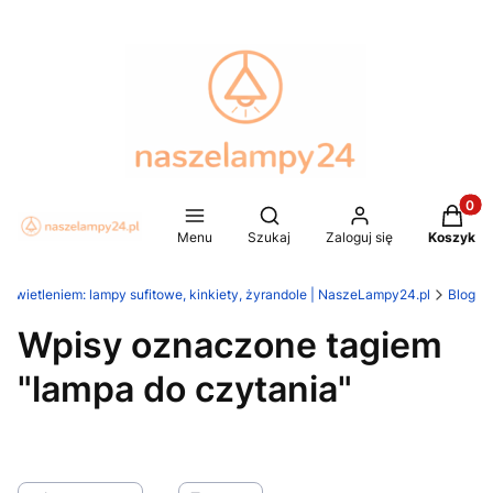
Produkt
Otwórz wyszukiwarkę
Menu
Szukaj
Zaloguj się
Koszyk
 oświetleniem: lampy sufitowe, kinkiety, żyrandole | NaszeLampy24.pl
Blog
Wpisy oznaczone tagiem
"lampa do czytania"