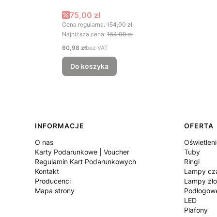
Cena promocyjna
75,00 zł
Cena regularna:
154,00 zł
Najniższa cena:
154,00 zł
Cena
60,98 zł
bez VAT
Do koszyka
Linki w stopce
INFORMACJE
OFERTA
O nas
Oświetlen
Karty Podarunkowe | Voucher
Tuby
Regulamin Kart Podarunkowych
Ringi
Kontakt
Lampy cz
Producenci
Lampy zło
Mapa strony
Podłogow
LED
Plafony