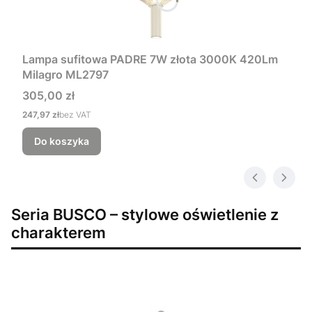
Lampa sufitowa PADRE 7W złota 3000K 420Lm
Milagro ML2797
Cena
305,00 zł
Cena
247,97 zł
bez VAT
Do koszyka
Seria BUSCO – stylowe oświetlenie z
charakterem