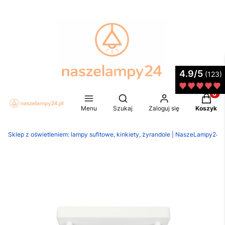
4.9/5
(123)
Produkt
Otwórz wyszukiwarkę
Menu
Szukaj
Zaloguj się
Koszyk
Sklep z oświetleniem: lampy sufitowe, kinkiety, żyrandole | NaszeLampy24.p