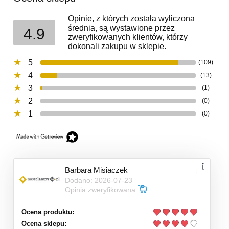
Opinie, z których została wyliczona
średnia, są wystawione przez
4.9
zweryfikowanych klientów, którzy
dokonali zakupu w sklepie.
5
(109)
4
(13)
3
(1)
2
(0)
1
(0)
Barbara Misiaczek
Dodano: 2026-07-23
Opinia zweryfikowana
Ocena produktu:
Ocena sklepu: