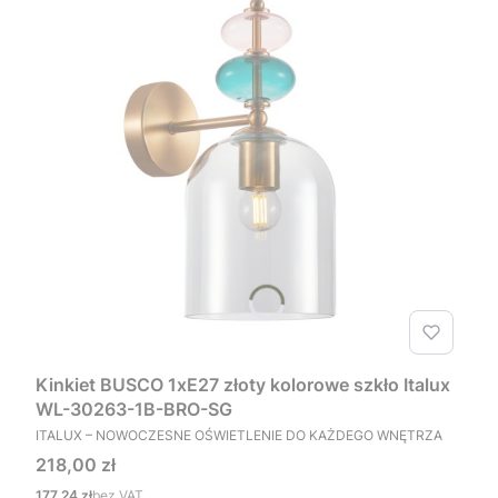
Kinkiet BUSCO 1xE27 złoty kolorowe szkło Italux
WL-30263-1B-BRO-SG
PRODUCENT
ITALUX – NOWOCZESNE OŚWIETLENIE DO KAŻDEGO WNĘTRZA
Cena
218,00 zł
Cena
177,24 zł
bez VAT