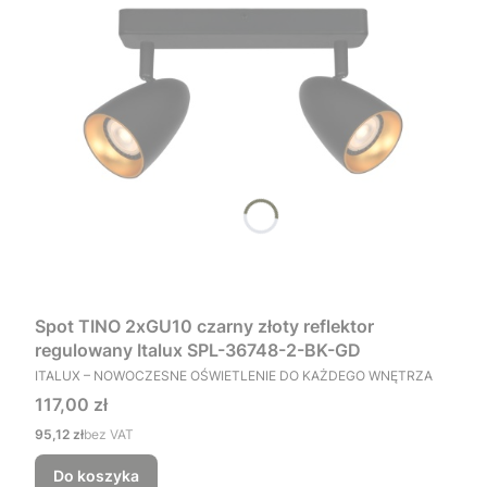
Spot TINO 2xGU10 czarny złoty reflektor
regulowany Italux SPL-36748-2-BK-GD
PRODUCENT
ITALUX – NOWOCZESNE OŚWIETLENIE DO KAŻDEGO WNĘTRZA
Cena
117,00 zł
Cena
95,12 zł
bez VAT
Do koszyka