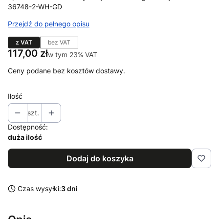
36748-2-WH-GD
Przejdź do pełnego opisu
z VAT
bez VAT
Cena
117,00 zł
w tym 23% VAT
w tym
23%
VAT
Ceny podane bez kosztów dostawy.
Ilość
szt.
Dostępność:
duża ilość
Dodaj do koszyka
Czas wysyłki:
3 dni