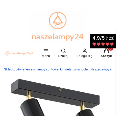
4.9/5
(123)
Produkt
Otwórz wyszukiwarkę
Menu
Szukaj
Zaloguj się
Koszyk
Sklep z oświetleniem: lampy sufitowe, kinkiety, żyrandole | NaszeLampy24.p