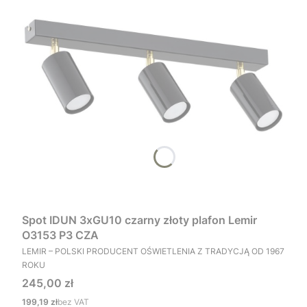
Spot IDUN 3xGU10 czarny złoty plafon Lemir
O3153 P3 CZA
PRODUCENT
LEMIR – POLSKI PRODUCENT OŚWIETLENIA Z TRADYCJĄ OD 1967
ROKU
Cena
245,00 zł
Cena
199,19 zł
bez VAT