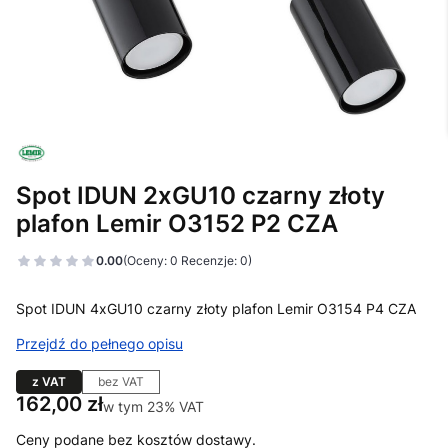
Spot IDUN 2xGU10 czarny złoty
plafon Lemir O3152 P2 CZA
0.00
(Oceny: 0 Recenzje: 0)
Spot IDUN 4xGU10 czarny złoty plafon Lemir O3154 P4 CZA
Przejdź do pełnego opisu
z VAT
bez VAT
Cena
162,00 zł
w tym 23% VAT
w tym
23%
VAT
Ceny podane bez kosztów dostawy.