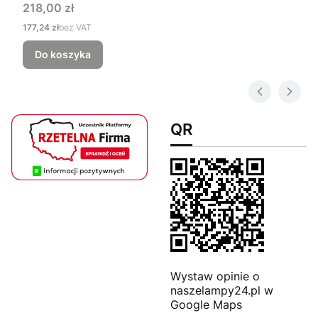
Cena
218,00 zł
Cena
177,24 zł
bez VAT
Do koszyka
QR
Wystaw opinie o
naszelampy24.pl w
Google Maps