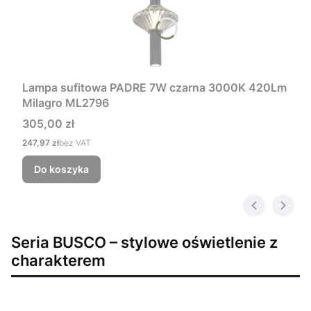
Lampa sufitowa PADRE 7W czarna 3000K 420Lm
Milagro ML2796
Cena
305,00 zł
Cena
247,97 zł
bez VAT
Do koszyka
Seria BUSCO – stylowe oświetlenie z
charakterem