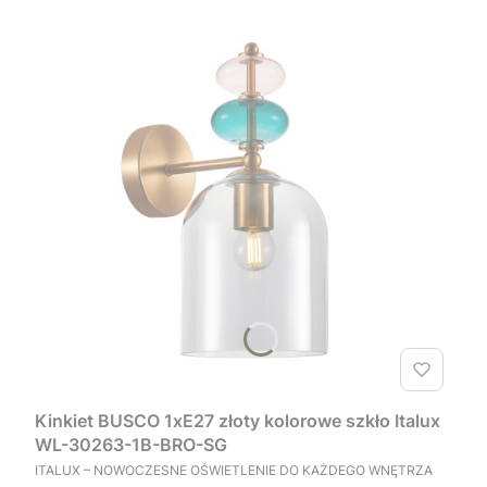
Kinkiet BUSCO 1xE27 złoty kolorowe szkło Italux
WL-30263-1B-BRO-SG
PRODUCENT
ITALUX – NOWOCZESNE OŚWIETLENIE DO KAŻDEGO WNĘTRZA