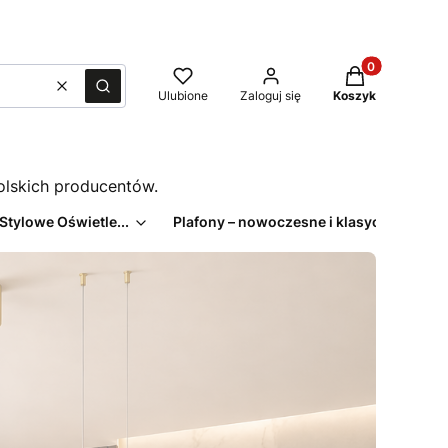
Produkty w kos
Wyczyść
Szukaj
Ulubione
Zaloguj się
Koszyk
polskich producentów.
 Stylowe Oświetle...
Plafony – nowoczesne i klasyczne pl...