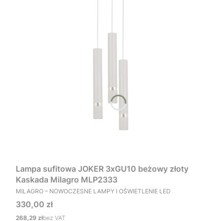
Lampa sufitowa JOKER 3xGU10 beżowy złoty
Kaskada Milagro MLP2333
PRODUCENT
MILAGRO – NOWOCZESNE LAMPY I OŚWIETLENIE LED
Cena
330,00 zł
Cena
268,29 zł
bez VAT