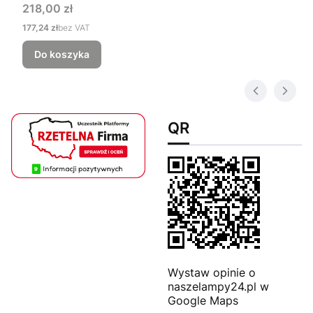
Cena
218,00 zł
Cena
177,24 zł
bez VAT
Do koszyka
QR
Wystaw opinie o
naszelampy24.pl w
Google Maps