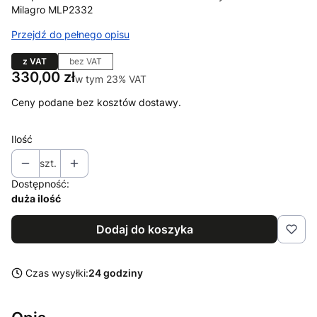
Milagro MLP2332
Przejdź do pełnego opisu
z VAT
bez VAT
Cena
330,00 zł
w tym 23% VAT
w tym
23%
VAT
Ceny podane bez kosztów dostawy.
Ilość
szt.
Dostępność:
duża ilość
Dodaj do koszyka
Czas wysyłki:
24 godziny