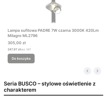
Lampa sufitowa PADRE 7W czarna 3000K 420Lm
Milagro ML2796
Cena
305,00 zł
Cena
247,97 zł
bez VAT
Do koszyka
Seria BUSCO – stylowe oświetlenie z
charakterem