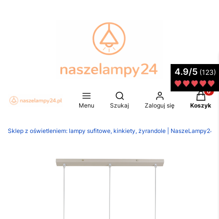
4.9/5
(123)
Produkt
Otwórz wyszukiwarkę
Menu
Szukaj
Zaloguj się
Koszyk
Sklep z oświetleniem: lampy sufitowe, kinkiety, żyrandole | NaszeLampy24.p