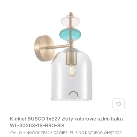
Kinkiet BUSCO 1xE27 złoty kolorowe szkło Italux
WL-30263-1B-BRO-SG
PRODUCENT
ITALUX – NOWOCZESNE OŚWIETLENIE DO KAŻDEGO WNĘTRZA