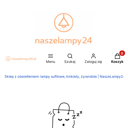
Produkt
Otwórz wyszukiwarkę
Menu
Szukaj
Zaloguj się
Koszyk
Sklep z oświetleniem: lampy sufitowe, kinkiety, żyrandole | NaszeLampy24.p