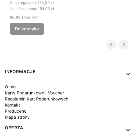
Cena regularna:
154,00 zł
Najniższa cena:
154,00 zł
Cena
60,98 zł
bez VAT
Do koszyka
Linki w stopce
INFORMACJE
O nas
Karty Podarunkowe | Voucher
Regulamin Kart Podarunkowych
Kontakt
Producenci
Mapa strony
OFERTA