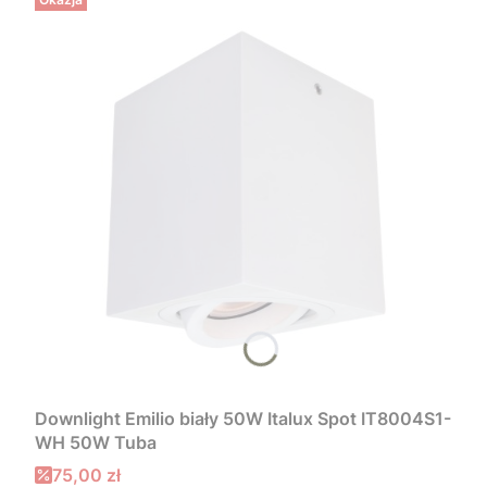
Downlight Emilio biały 50W Italux Spot IT8004S1-
WH 50W Tuba
Cena promocyjna
75,00 zł