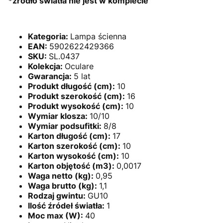
*źródło światła nie jest w komplecie
Kategoria:
Lampa ścienna
EAN:
5902622429366
SKU:
SL.0437
Kolekcja:
Oculare
Gwarancja:
5 lat
Produkt długość (cm):
10
Produkt szerokość (cm):
16
Produkt wysokość (cm):
10
Wymiar klosza:
10/10
Wymiar podsufitki:
8/8
Karton długość (cm):
17
Karton szerokość (cm):
10
Karton wysokość (cm):
10
Karton objętość (m3):
0,0017
Waga netto (kg):
0,95
Waga brutto (kg):
1,1
Rodzaj gwintu:
GU10
Ilość źródeł światła:
1
Moc max (W):
40