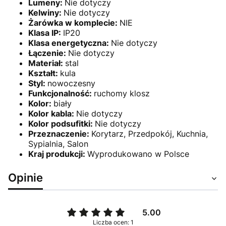
Lumeny:
Nie dotyczy
Kelwiny:
Nie dotyczy
Żarówka w komplecie:
NIE
Klasa IP:
IP20
Klasa energetyczna:
Nie dotyczy
Łączenie:
Nie dotyczy
Materiał:
stal
Kształt:
kula
Styl:
nowoczesny
Funkcjonalność:
ruchomy klosz
Kolor:
biały
Kolor kabla:
Nie dotyczy
Kolor podsufitki:
Nie dotyczy
Przeznaczenie:
Korytarz, Przedpokój, Kuchnia,
Sypialnia, Salon
Kraj produkcji:
Wyprodukowano w Polsce
Opinie
5.00
Liczba ocen: 1