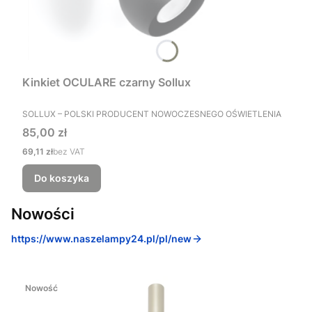
Kinkiet OCULARE czarny Sollux
PRODUCENT
SOLLUX – POLSKI PRODUCENT NOWOCZESNEGO OŚWIETLENIA
Cena
85,00 zł
Cena
69,11 zł
bez VAT
Do koszyka
Nowości
https://www.naszelampy24.pl/pl/new
Nowość