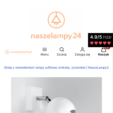
4.9/5
(123)
Produkt
Otwórz wyszukiwarkę
Menu
Szukaj
Zaloguj się
Koszyk
Sklep z oświetleniem: lampy sufitowe, kinkiety, żyrandole | NaszeLampy24.p