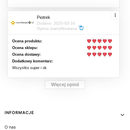
Piotrek
Dodano: 2025-03-16
Opinia zweryfikowana
Ocena produktu:
Ocena sklepu:
Ocena dostawy:
Dodatkowy komentarz:
Wszystko super i ok
Więcej opinii
Linki w stopce
INFORMACJE
O nas