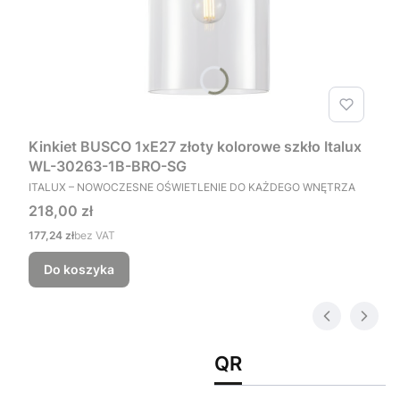
Kinkiet BUSCO 1xE27 złoty kolorowe szkło Italux
WL-30263-1B-BRO-SG
PRODUCENT
ITALUX – NOWOCZESNE OŚWIETLENIE DO KAŻDEGO WNĘTRZA
Cena
218,00 zł
Cena
177,24 zł
bez VAT
Do koszyka
QR