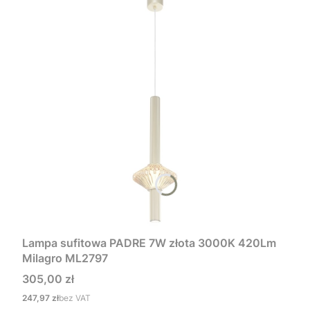
Lampa sufitowa PADRE 7W złota 3000K 420Lm
Milagro ML2797
Cena
305,00 zł
Cena
247,97 zł
bez VAT