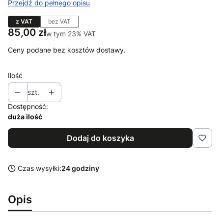
Przejdź do pełnego opisu
z VAT
bez VAT
Cena
85,00 zł
w tym 23% VAT
w tym
23%
VAT
Ceny podane bez kosztów dostawy.
Ilość
szt.
Dostępność:
duża ilość
Dodaj do koszyka
Czas wysyłki:
24 godziny
Opis