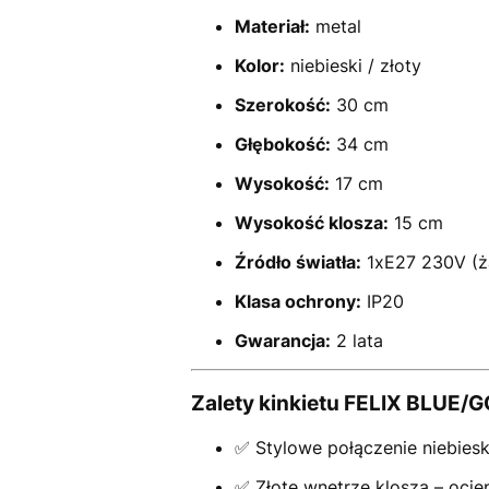
Materiał:
metal
Kolor:
niebieski / złoty
Szerokość:
30 cm
Głębokość:
34 cm
Wysokość:
17 cm
Wysokość klosza:
15 cm
Źródło światła:
1xE27 230V (ż
Klasa ochrony:
IP20
Gwarancja:
2 lata
Zalety kinkietu FELIX BLUE/
✅ Stylowe połączenie niebiesk
✅ Złote wnętrze klosza – ociep