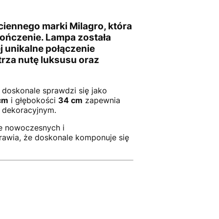
ściennego marki
Milagro
, która
ończenie. Lampa została
ej unikalne połączenie
za nutę luksusu oraz
t doskonale sprawdzi się jako
cm
i głębokości
34 cm
zapewnia
m dekoracyjnym.
e nowoczesnych i
rawia, że doskonale komponuje się