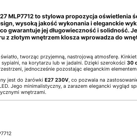
E27 MLP7712
to stylowa propozycja oświetlenia 
sign, wysoką jakość wykonania i eleganckie wyk
 co gwarantuje jej długowieczność i solidność. J
ru
z
złotym wnętrzem klosza
wprowadza do wnętr
 światło, tworząc przyjemną, nastrojową atmosferę. Kinkie
 sypialni, na korytarzu lub w jadalni. Dzięki szerokości
30 
rzestrzeni, jednocześnie pozostając eleganckim elemente
ny jest do żarówki
E27 230V
, co pozwala na zastosowani
LED. Jego minimalistyczny, a zarazem elegancki wygląd sp
sycznymi wnętrzami.
7712