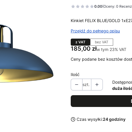
0.00
(Oceny: 0 Recenzj
Kinkiet FELIX BLUE/GOLD 1xE2
Przejdź do pełnego opisu
z VAT
bez VAT
Cena
185,00 zł
w tym 23% VAT
w tym
23%
VAT
Ceny podane bez kosztów dos
Ilość
Dostępno
szt.
duża iloś
Czas wysyłki:
24 godziny