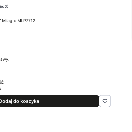
e: 0)
7 Milagro MLP7712
tawy.
ść:
ć
Dodaj do koszyka