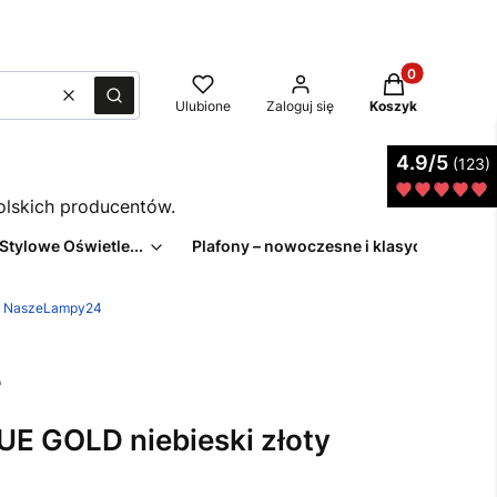
Produkty w kos
Wyczyść
Szukaj
Ulubione
Zaloguj się
Koszyk
4.9/5
(123)
polskich producentów.
 Stylowe Oświetle...
Plafony – nowoczesne i klasyczne pl...
z | NaszeLampy24
UE GOLD niebieski złoty