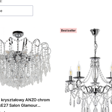
 produktów
e:
ne
Bestseller
l kryształowy ANZO chrom
xE27 Salon Glamour
W-E1427/8