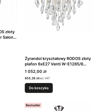
OS złoty
r Salon
Żyrandol kryształowy RODOS złoty
plafon 6xE27 Venti W-E1285/6
Glamour
Cena
1 052,00 zł
Cena
855,28 zł
bez VAT
Do koszyka
Bestseller