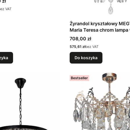
 zł
bez VAT
Żyrandol kryształowy ME
Maria Teresa chrom lampa
Cena
708,00 zł
Cena
575,61 zł
bez VAT
zyka
Do koszyka
Bestseller