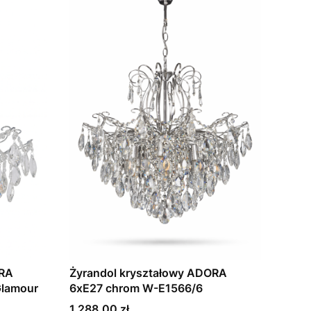
ORA
Żyrandol kryształowy ADORA
Glamour
6xE27 chrom W-E1566/6
Cena
1 288,00 zł