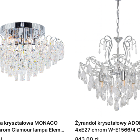
era kryształowa MONACO
Żyrandol kryształowy AD
hrom Glamour lampa Elem
4xE27 chrom W-E1566/4 
 8C
Cena
ł
843,00 zł