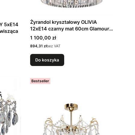
Żyrandol kryształowy OLIVIA
GY 5xE14
12xE14 czarny mat 60cm Glamour
 wisząca
W-D 3163/4
Cena
1 100,00 zł
Cena
894,31 zł
bez VAT
Do koszyka
Bestseller