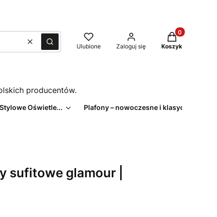
Produkty w kos
Wyczyść
Szukaj
Ulubione
Zaloguj się
Koszyk
polskich producentów.
 Stylowe Oświetle...
Plafony – nowoczesne i klasyczne pl...
y sufitowe glamour |