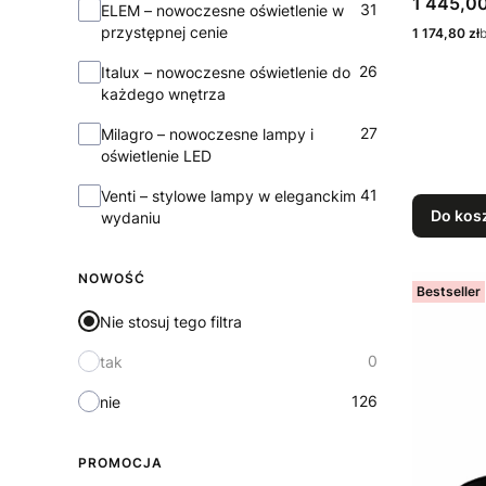
Cena
1 445,00
31
ELEM – nowoczesne oświetlenie w
przystępnej cenie
Cena
1 174,80 zł
26
Italux – nowoczesne oświetlenie do
każdego wnętrza
27
Milagro – nowoczesne lampy i
oświetlenie LED
41
Venti – stylowe lampy w eleganckim
Do kos
wydaniu
NOWOŚĆ
Bestseller
Nie stosuj tego filtra
0
tak
126
nie
PROMOCJA