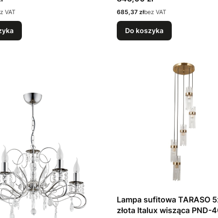
Cena
z VAT
685,37 zł
bez VAT
zyka
Do koszyka
Lampa sufitowa TARASO 5
złota Italux wisząca PND-