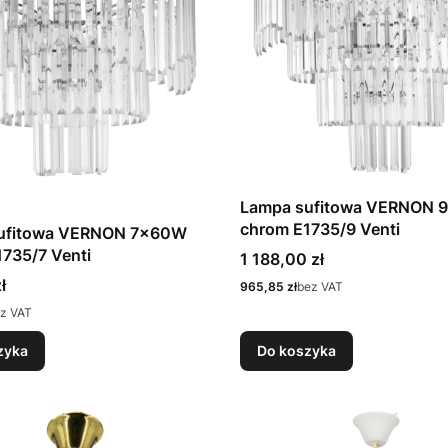
Lampa sufitowa VERNON
chrom E1735/9 Venti
ufitowa VERNON 7x60W
735/7 Venti
Cena
1 188,00 zł
ł
Cena
965,85 zł
bez VAT
z VAT
zyka
Do koszyka