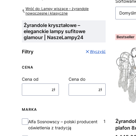
Lista
Sortowani
Wróć do: Lampy wiszące – żyrandole
Domyśl
nowoczesne i klasyczne
Żyrandole kryształowe –
eleganckie lampy sufitowe
glamour | NaszeLampy24
Bestseller
Filtry
Wyczyść
CENA
Cena od
Cena do
zł
zł
MARKA
Marka
Żyrando
1
Alfa Sosnowscy – polski producent
plafon 8
oświetlenia z tradycją
Fi68cm 