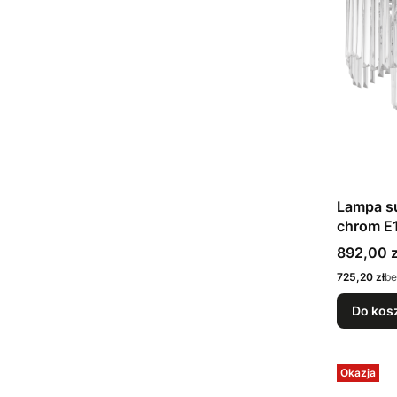
Lampa s
chrom E1
Cena
892,00 z
Cena
725,20 zł
be
Do kos
Okazja