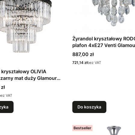
Żyrandol kryształowy ROD
plafon 4xE27 Venti Glamou
P-1285/4 GD
Cena
887,00 zł
Cena
721,14 zł
bez VAT
 kryształowy OLIVIA
czarny mat duży Glamour
a
 zł
bez VAT
zyka
Do koszyka
Bestseller