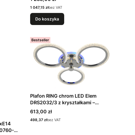
Cena
1 047,15 zł
bez VAT
Do koszyka
Bestseller
Plafon RING chrom LED Elem
DRS2032/3 z kryształkami –
nowoczesne oświetlenie do
Cena
613,00 zł
Twojego wnętrza
Cena
498,37 zł
bez VAT
xE14
40760-5-