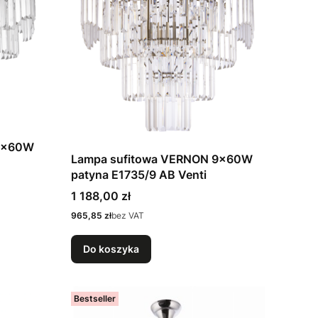
 9x60W
Lampa sufitowa VERNON 9x60W
patyna E1735/9 AB Venti
Cena
1 188,00 zł
Cena
965,85 zł
bez VAT
Do koszyka
Bestseller