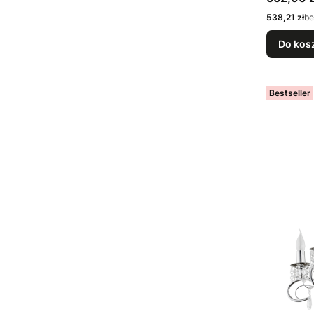
Cena
538,21 zł
be
Do kos
Bestseller