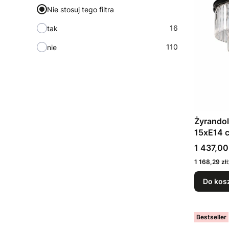
Nie stosuj tego filtra
16
tak
110
nie
Żyrandol
15xE14 
Salonow
Cena
1 437,00
Cena
1 168,29 zł
Do kos
Bestseller