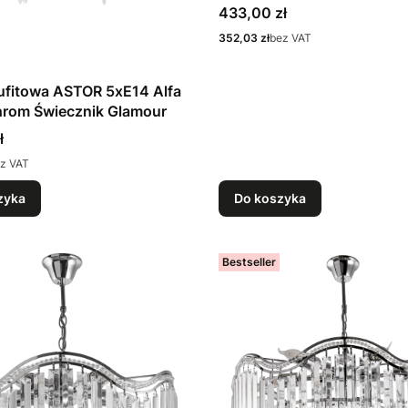
HBR
Cena
433,00 zł
Cena
352,03 zł
bez VAT
ufitowa ASTOR 5xE14 Alfa
hrom Świecznik Glamour
ł
z VAT
zyka
Do koszyka
Bestseller