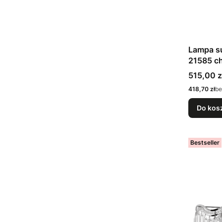
Lampa s
21585 c
Cena
515,00 z
Cena
418,70 zł
be
Do kos
Bestseller